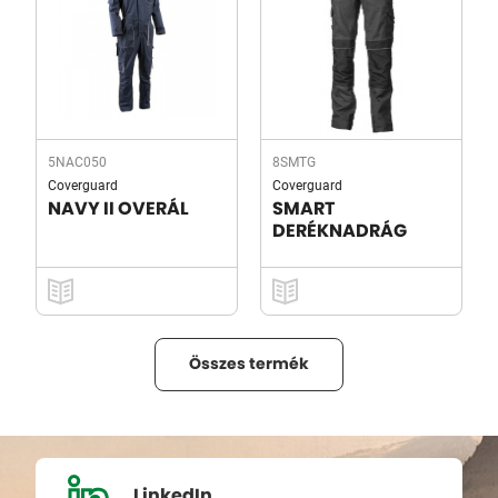
5NAC050
8SMTG
Coverguard
Coverguard
NAVY II OVERÁL
SMART
DERÉKNADRÁG
Összes termék
LinkedIn