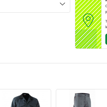
C
p
T
l