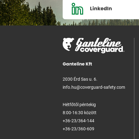
LinkedIn
Ganteline Kft
2030 Érd Sas u. 6.
info.hu@coverguard-safety.com
Hétfőtől péntekig
8:00-16:30 között
+36-23/364-144
+36-23/360-609