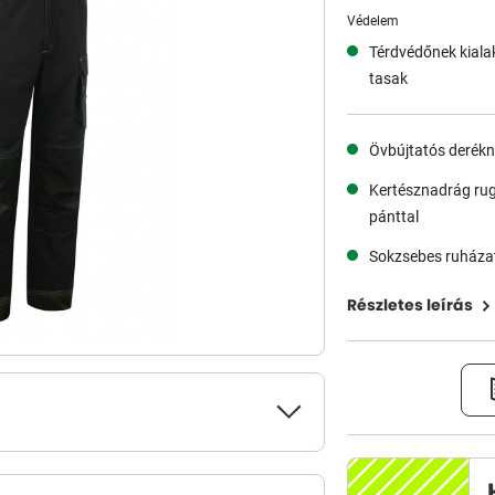
Védelem
Térdvédőnek kialak
tasak
Övbújtatós derék
Kertésznadrág ru
pánttal
Sokzsebes ruháza
Részletes leírás