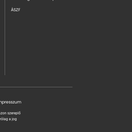
ÁSZF
mpresszum
 azon szereplő
rólag a jog