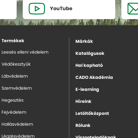
YouTube
Termékek
Márkák
Leesés elleni védelem
Katalógusok
Védőkesztyűk
Hol kapható
Lábvédelem
CADO Akadémia
Szemvédelem
E-learning
Hegesztés
Híreink
Fejvédelem
Letöltőközpont
Hallásvédelem
Rólunk
Légzésvédelem
Viszonteladóknak