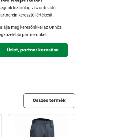
égünk kizárólag viszonteladó
artnerein keresztül értékesít.
alálja meg keresőnkkel az Önhöz
egközelebbi partnerünket.
Üzlet, partner keresése
Összes termék