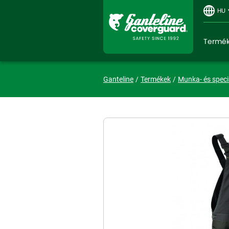
HU
Termé
Ganteline
Termékek
Munka- és speci