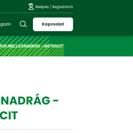
Belépés
/
Regisztráció
gazin
Kapcsolat
RVA MELLESNADRÁG - ANTRACIT
SNADRÁG -
CIT