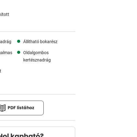
ított
nadrág
Állítható bokarész
galmas
Oldalgombos
kertésznadrág
t
PDF listához
Hol kapható?