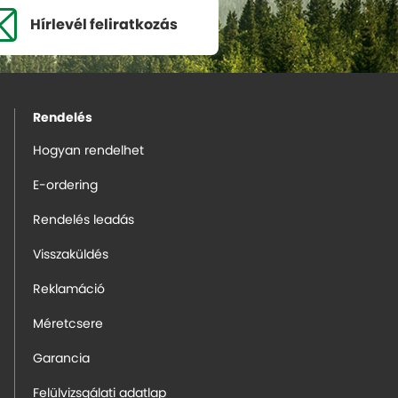
Hírlevél
feliratkozás
Rendelés
Hogyan rendelhet
E-ordering
Rendelés leadás
Visszaküldés
Reklamáció
Méretcsere
Garancia
Felülvizsgálati adatlap