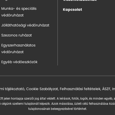
Munka- és speciális
Kapcsolat
védőruházat
Jólláthatósági védőruházat
Szezonos ruházat
Egyszerhasználatos
védőruházat
Egyéb védőeszközök
mi tájékoztató
,
Cookie Szabályzat
,
Felhasználási feltételek
,
ÁSZF
,
I
ft jelen honlapja szerzői jog által védett. A leírások, fotók, logók, és minden egyéb,
 cégünk szellemi tulajdonát képezik.
Azok másolása, üzleti célú felhasználása kizá
tulajdonosának beleegyezésével történhet.