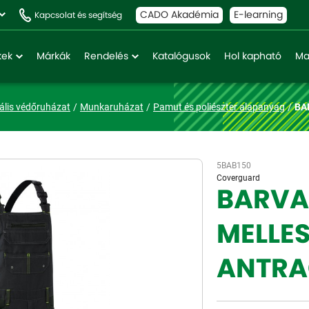
CADO Akadémia
E-learning
Kapcsolat és segítség
kek
Márkák
Rendelés
Katalógusok
Hol kapható
Ma
ális védőruházat
Munkaruházat
Pamut és poliészter alapanyag
BA
5BAB150
Coverguard
BARVA
MELLE
ANTRA