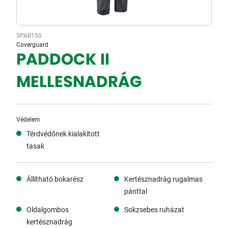
5PAB150
Coverguard
PADDOCK II
MELLESNADRÁG
Védelem
Térdvédőnek kialakított
tasak
Állítható bokarész
Kertésznadrág rugalmas
pánttal
Oldalgombos
Sokzsebes ruházat
kertésznadrág