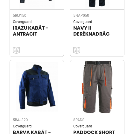
5IRJ150
5NAP050
Coverguard
Coverguard
IRAZU KABÁT -
NAVY II
ANTRACIT
DERÉKNADRÁG
5BAJ320
8PADS
Coverguard
Coverguard
BARVA KABÁT -
PADDOCK SHORT