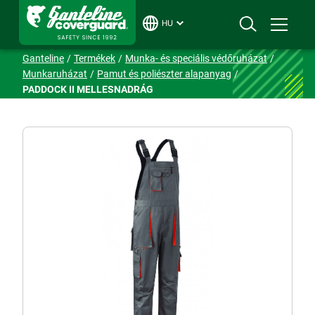
HU
Ganteline
Termékek
Munka- és speciális védőruházat
Munkaruházat
Pamut és poliészter alapanyag
PADDOCK II MELLESNADRÁG