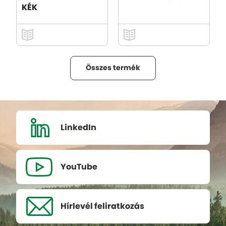
KÉK
Összes termék
LinkedIn
YouTube
Hírlevél
feliratkozás