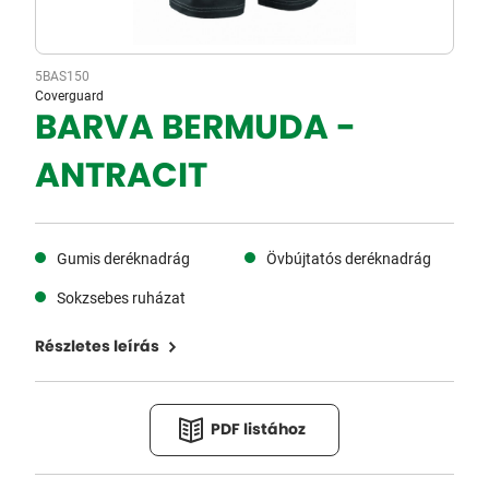
5BAS150
Coverguard
BARVA BERMUDA -
ANTRACIT
Gumis deréknadrág
Övbújtatós deréknadrág
Sokzsebes ruházat
Részletes leírás
PDF listához