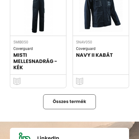
5MIB050
5NAV050
Coverguard
Coverguard
MISTI
NAVY II KABÁT
MELLESNADRÁG -
KÉK
Összes termék
LinkedIn