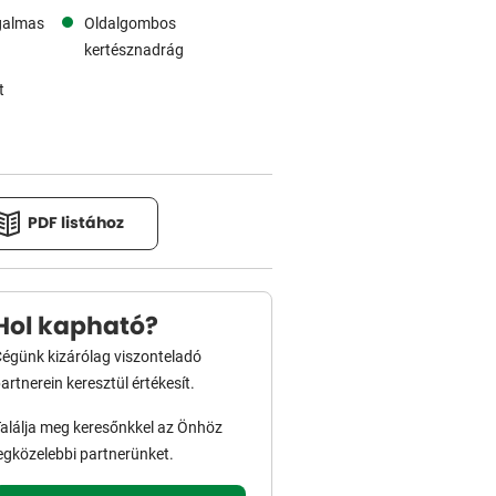
galmas
Oldalgombos
kertésznadrág
t
PDF listához
Hol kapható?
égünk kizárólag viszonteladó
artnerein keresztül értékesít.
alálja meg keresőnkkel az Önhöz
egközelebbi partnerünket.