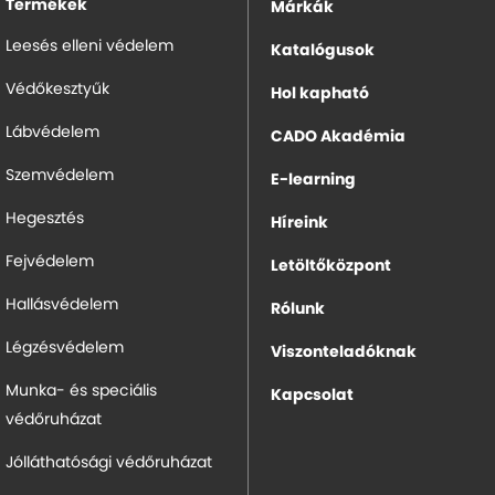
Termékek
Márkák
Leesés elleni védelem
Katalógusok
Védőkesztyűk
Hol kapható
Lábvédelem
CADO Akadémia
Szemvédelem
E-learning
Hegesztés
Híreink
Fejvédelem
Letöltőközpont
Hallásvédelem
Rólunk
Légzésvédelem
Viszonteladóknak
Munka- és speciális
Kapcsolat
védőruházat
Jólláthatósági védőruházat