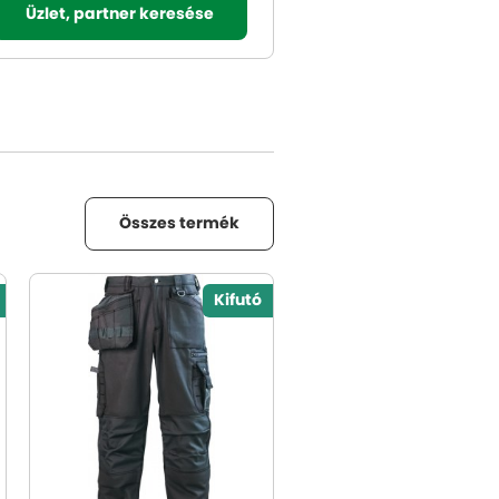
Üzlet, partner keresése
Összes termék
Kifutó