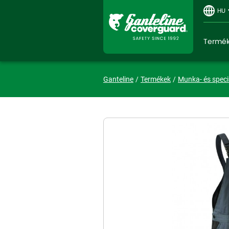
HU
Termé
Ganteline
Termékek
Munka- és speci