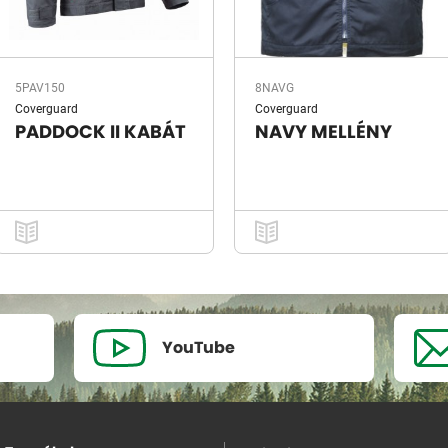
5PAV150
8NAVG
Coverguard
Coverguard
PADDOCK II KABÁT
NAVY MELLÉNY
YouTube