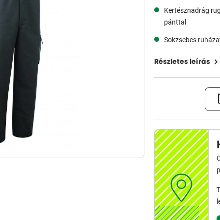
Kertésznadrág ru
pánttal
Sokzsebes ruháza
Részletes leírás
C
p
T
l