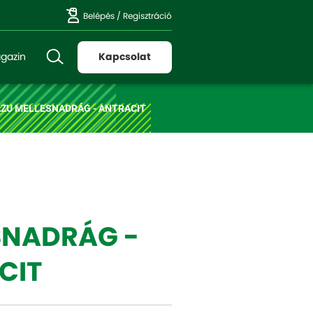
Belépés
/
Regisztráció
gazin
Kapcsolat
AZU MELLESNADRÁG - ANTRACIT
SNADRÁG -
CIT