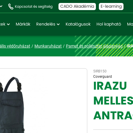
CADO Akadémia
E-learning
Kapcsolat és segítség
kek
Márkák
Rendelés
Katalógusok
Hol kapható
Ma
ális védőruházat
Munkaruházat
Pamut és poliészter alapanyag
IR
5IRB150
Coverguard
IRAZU
MELLE
ANTRA