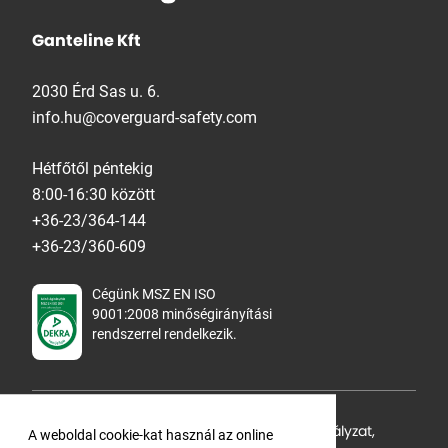
Ganteline Kft
2030 Érd Sas u. 6.
info.hu@coverguard-safety.com
Hétfőtől péntekig
8:00-16:30 között
+36-23/364-144
+36-23/360-609
Cégünk MSZ EN ISO
9001:2008 minőségirányítási
rendszerrel rendelkezik.
Adatvédelmi tájékoztató
,
Cookie Szabályzat
,
A weboldal cookie-kat használ az online