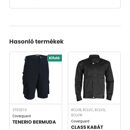
Hasonló termékek
Kifutó
5TES010
8CLVB, 8CLVC, 8CLVG,
8CLVW
Coverguard
Coverguard
TENERIO BERMUDA
CLASS KABÁT