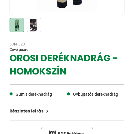
5ORP020
Coverguard
OROSI DERÉKNADRÁG -
HOMOKSZÍN
Gumis deréknadrág
Övbújtatós deréknadrág
Részletes leírás