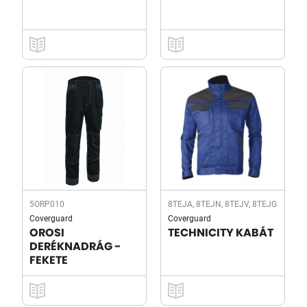
5ORP010
8TEJA, 8TEJN, 8TEJV, 8TEJG
Coverguard
Coverguard
OROSI
TECHNICITY KABÁT
DERÉKNADRÁG -
FEKETE