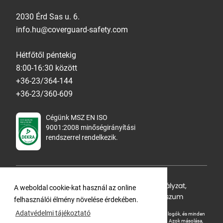
2030 Érd Sas u. 6.
info.hu@coverguard-safety.com
Hétfőtől péntekig
8:00-16:30 között
+36-23/364-144
+36-23/360-609
Cégünk MSZ EN ISO
9001:2008 minőségirányítási
rendszerrel rendelkezik.
Adatvédelmi tájékoztató
,
Cookie Szabályzat
,
A weboldal cookie-kat használ az online
Felhasználási feltételek
,
ÁSZF
,
Impresszum
felhasználói élmény növelése érdekében.
Adatvédelmi tájékoztató
A Ganteline Kft jelen honlapja szerzői jog által védett. A leírások, fotók, logók, és minden
egyéb, azon szereplő információ cégünk szellemi tulajdonát képezik.
Azok másolása,