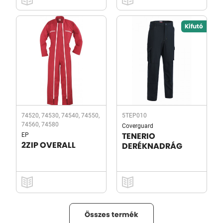
Kifutó
74520, 74530, 74540, 74550,
5TEP010
74560, 74580
Coverguard
EP
TENERIO
2ZIP OVERALL
DERÉKNADRÁG
Összes termék