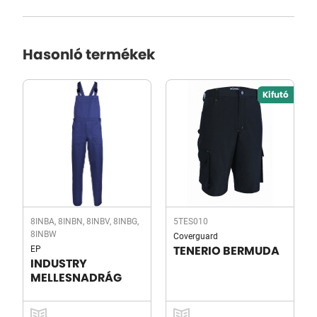
Hasonló termékek
Kifutó
8INBA, 8INBN, 8INBV, 8INBG,
5TES010
8INBW
Coverguard
EP
TENERIO BERMUDA
INDUSTRY
MELLESNADRÁG