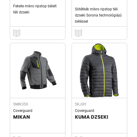
Fekete mikro ripstop bélelt
Sötétkék mikro ripstop téli
téli dzseki
dzseki Sorona technológiájú
béléssel
5MIK350
5KJGY
Coverguard
Coverguard
MIKAN
KUMA DZSEKI