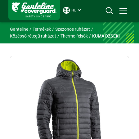
HU
Ganteline
Termékek
Szezonos ruházat
Középső rétegű ruházat
Thermo felsők
KUMA DZSEKI