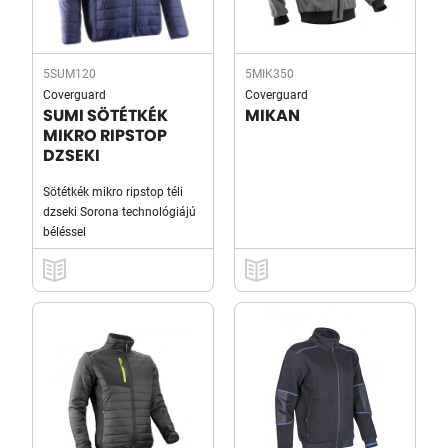
5SUM120
5MIK350
Coverguard
Coverguard
SUMI SÖTÉTKÉK
MIKAN
MIKRO RIPSTOP
DZSEKI
Sötétkék mikro ripstop téli
dzseki Sorona technológiájú
béléssel