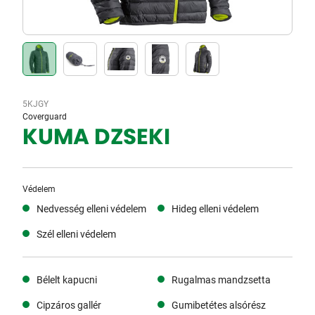
5KJGY
Coverguard
KUMA DZSEKI
Védelem
Nedvesség elleni védelem
Hideg elleni védelem
Szél elleni védelem
Bélelt kapucni
Rugalmas mandzsetta
Cipzáros gallér
Gumibetétes alsórész