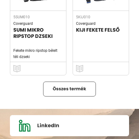
5SUM010
5KIJ010
Coverguard
Coverguard
SUMI MIKRO
KIJI FEKETE FELSŐ
RIPSTOP DZSEKI
Fekete mikro ripstop bélelt
téli dzseki
Összes termék
LinkedIn