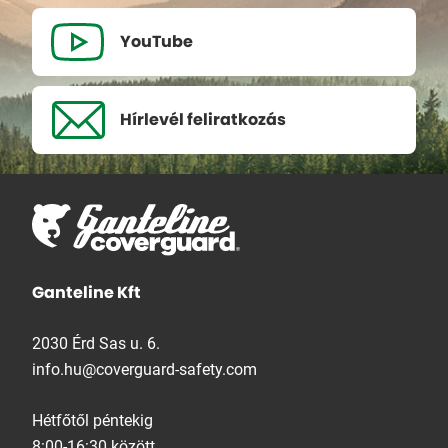
YouTube
Hírlevél
feliratkozás
Ganteline Kft
2030 Érd Sas u. 6.
info.hu@coverguard-safety.com
Hétfőtől péntekig
8:00-16:30 között