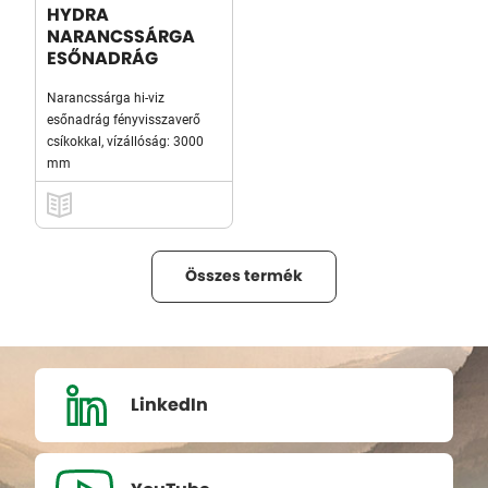
HYDRA
NARANCSSÁRGA
ESŐNADRÁG
Narancssárga hi-viz
esőnadrág fényvisszaverő
csíkokkal, vízállóság: 3000
mm
Összes termék
LinkedIn