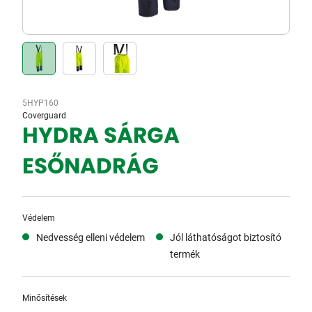
5HYP160
Coverguard
HYDRA SÁRGA
ESŐNADRÁG
Védelem
Nedvesség elleni védelem
Jól láthatóságot biztosító
termék
Minősítések