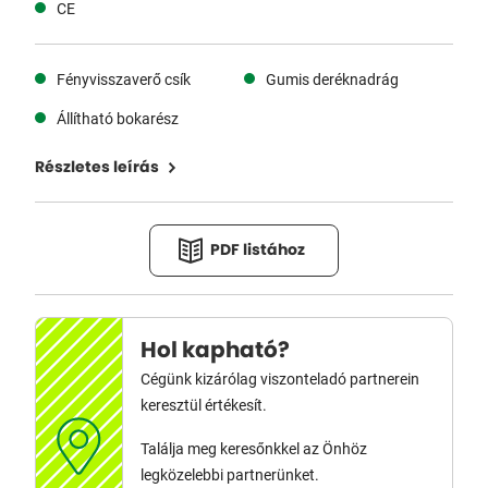
CE
Fényvisszaverő csík
Gumis deréknadrág
Állítható bokarész
Részletes leírás
PDF listához
Hol kapható?
Cégünk kizárólag viszonteladó partnerein
keresztül értékesít.
Találja meg keresőnkkel az Önhöz
legközelebbi partnerünket.