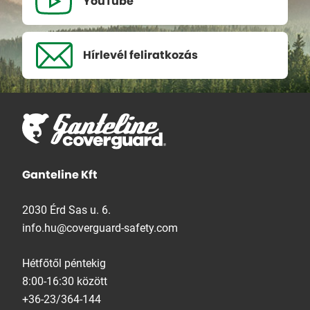
YouTube
Hírlevél
feliratkozás
Ganteline Kft
2030 Érd Sas u. 6.
info.hu@coverguard-safety.com
Hétfőtől péntekig
8:00-16:30 között
+36-23/364-144