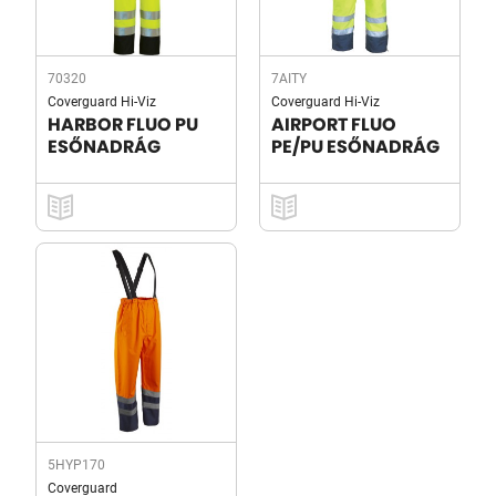
70320
7AITY
Coverguard Hi-Viz
Coverguard Hi-Viz
HARBOR FLUO PU
AIRPORT FLUO
ESŐNADRÁG
PE/PU ESŐNADRÁG
5HYP170
Coverguard