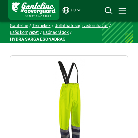
HU
Ganteline
Termékek
Jólláthatósági védőruházat
Esős környezet
Esőnadrágok
HYDRA SÁRGA ESŐNADRÁG