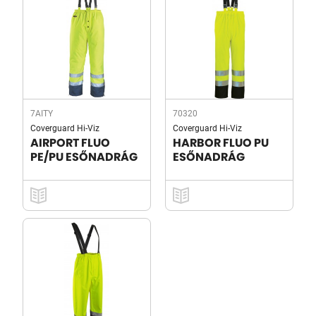
7AITY
70320
Coverguard Hi-Viz
Coverguard Hi-Viz
AIRPORT FLUO
HARBOR FLUO PU
PE/PU ESŐNADRÁG
ESŐNADRÁG