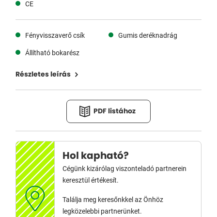
CE
Fényvisszaverő csík
Gumis deréknadrág
Állítható bokarész
Részletes leírás
PDF listához
Hol kapható?
Cégünk kizárólag viszonteladó partnerein
keresztül értékesít.
Találja meg keresőnkkel az Önhöz
legközelebbi partnerünket.