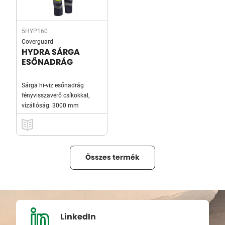
5HYP160
Coverguard
HYDRA SÁRGA
ESŐNADRÁG
Sárga hi-viz esőnadrág
fényvisszaverő csíkokkal,
vízállóság: 3000 mm
Összes termék
LinkedIn