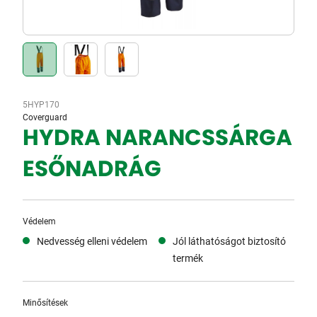
5HYP170
Coverguard
HYDRA NARANCSSÁRGA
ESŐNADRÁG
Védelem
Nedvesség elleni védelem
Jól láthatóságot biztosító
termék
Minősítések