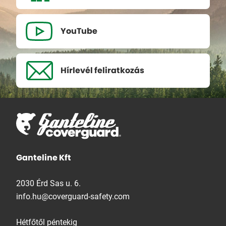
YouTube
Hírlevél
feliratkozás
Ganteline Kft
2030 Érd Sas u. 6.
info.hu@coverguard-safety.com
Hétfőtől péntekig