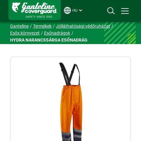
HU
Ganteline
Termékek
Jólláthatósági védőruházat
Esős környezet
Esőnadrágok
HYDRA NARANCSSÁRGA ESŐNADRÁG