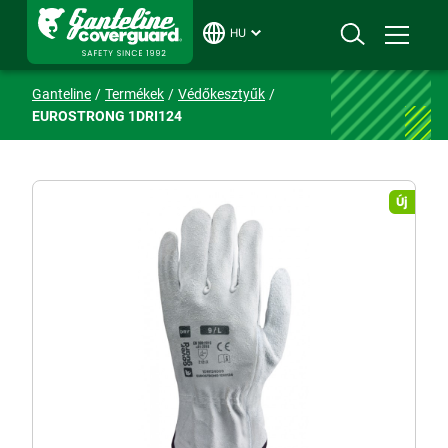
HU
Ganteline
Termékek
Védőkesztyűk
EUROSTRONG 1DRI124
Új