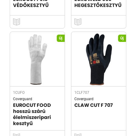
VÉDŐKESZTYŰ
HEGESZTŐKESZTYŰ
Új
Új
1CUFO
1CLF707
Coverguard
Coverguard
EUROCUT FOOD
CLAW CUT F 707
hosszú szárú
élelmiszeripari
kesztyű