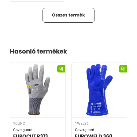
Összes termék
Hasonló termékek
Új
Új
1CUPC
1WEL36
Coverguard
Coverguard
EUROCUT P313
EUROWELD 360