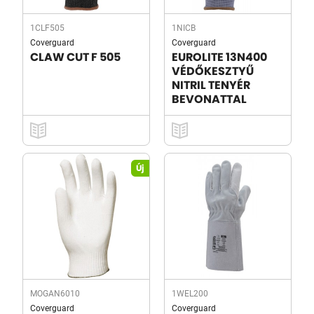
1CLF505
1NICB
Coverguard
Coverguard
CLAW CUT F 505
EUROLITE 13N400
VÉDŐKESZTYŰ
NITRIL TENYÉR
BEVONATTAL
Új
MOGAN6010
1WEL200
Coverguard
Coverguard