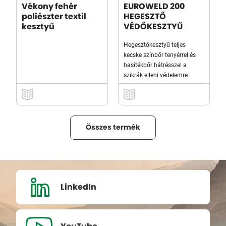
Vékony fehér
EUROWELD 200
poliészter textil
HEGESZTŐ
kesztyű
VÉDŐKESZTYŰ
Hegesztőkesztyű teljes
kecske színbőr tenyérrel és
hasítékbőr hátrésszel a
szikrák elleni védelemre
Összes termék
LinkedIn