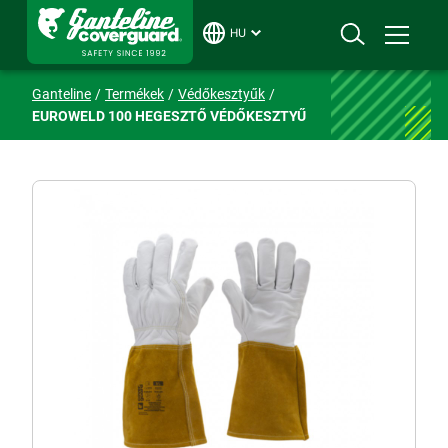
HU
Ganteline
Termékek
Védőkesztyűk
EUROWELD 100 HEGESZTŐ VÉDŐKESZTYŰ