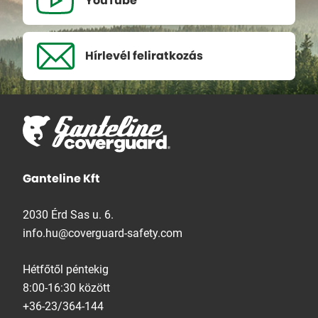
YouTube
Hírlevél
feliratkozás
Ganteline Kft
2030 Érd Sas u. 6.
info.hu@coverguard-safety.com
Hétfőtől péntekig
8:00-16:30 között
+36-23/364-144