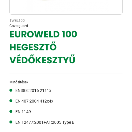
1WEL100
Coverguard
EUROWELD 100
HEGESZTŐ
VÉDŐKESZTYŰ
Minősítések
EN388: 2016 2111x
EN 407:2004 412x4x
EN 1149
EN 12477:2001+A1:2005 Type B