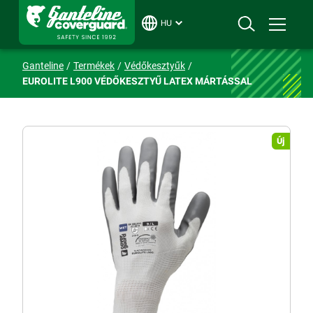
HU
Ganteline
Termékek
Védőkesztyűk
EUROLITE L900 VÉDŐKESZTYŰ LATEX MÁRTÁSSAL
Új