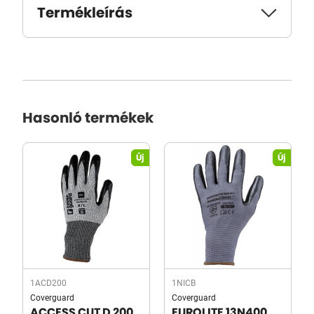
Termékleírás
Hasonló termékek
Új
Új
1ACD200
1NICB
Coverguard
Coverguard
ACCESS CUT D 200
EUROLITE 13N400