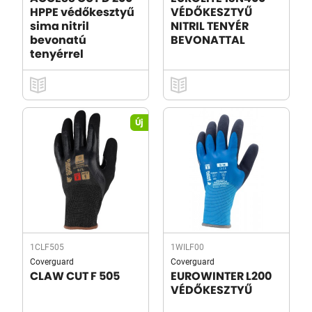
HPPE védőkesztyű
VÉDŐKESZTYŰ
sima nitril
NITRIL TENYÉR
bevonatú
BEVONATTAL
tenyérrel
Új
1CLF505
1WILF00
Coverguard
Coverguard
CLAW CUT F 505
EUROWINTER L200
VÉDŐKESZTYŰ