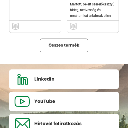
Mártott, bélelt szerelőkesztyű
hideg, nedvesség és
mechanikai ártalmak ellen
Összes termék
LinkedIn
YouTube
Hírlevél
feliratkozás