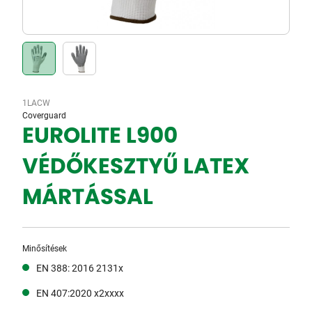
1LACW
Coverguard
EUROLITE L900
VÉDŐKESZTYŰ LATEX
MÁRTÁSSAL
Minősítések
EN 388: 2016 2131x
EN 407:2020 x2xxxx