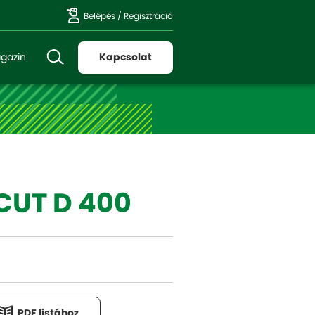
Belépés
/
Regisztráció
gazin
Kapcsolat
CUT D 400
PDF listához