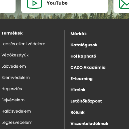
YouTube
Termékek
Márkák
Leesés elleni védelem
Katalógusok
Védőkesztyűk
Hol kapható
Lábvédelem
CADO Akadémia
Szemvédelem
E-learning
Hegesztés
Híreink
Fejvédelem
Letöltőközpont
Hallásvédelem
Rólunk
Légzésvédelem
Viszonteladóknak