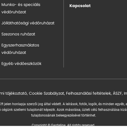
Munka- és speciális
Kapcsolat
védőruházat
Jólláthatósági védőruházat
Szezonos ruházat
Egyszerhasználatos
védőruházat
Egyéb védőeszközök
mi tájékoztató
,
Cookie Szabályzat
,
Felhasználási feltételek
,
ÁSZF
,
I
ft jelen honlapja szerzői jog által védett. A leírások, fotók, logók, és minden egyéb,
 cégünk szellemi tulajdonát képezik.
Azok másolása, üzleti célú felhasználása kizá
tulajdonosának beleegyezésével történhet.
Copyright © Ganteline. All rights reserved.