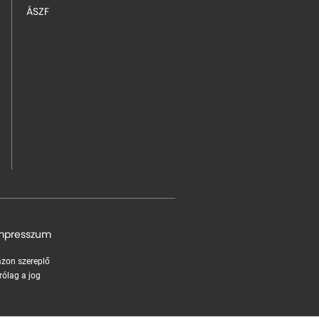
ÁSZF
mpresszum
 azon szereplő
rólag a jog