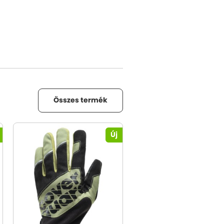
Összes termék
Új