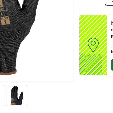
C
p
T
l