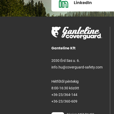
LinkedIn
Ganteline Kft
2030 Érd Sas u. 6.
info.hu@coverguard-safety.com
Hétfőtől péntekig
8:00-16:30 között
+36-23/364-144
+36-23/360-609