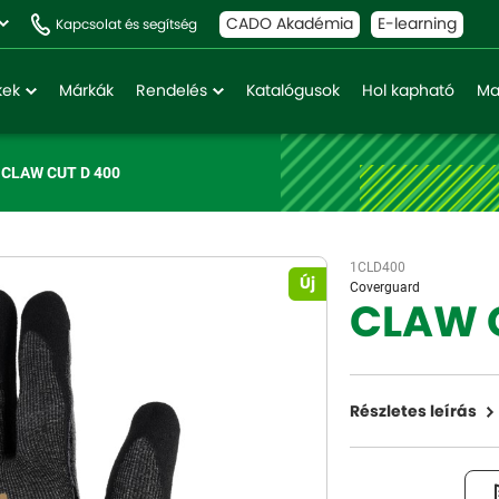
CADO Akadémia
E-learning
Kapcsolat és segítség
kek
Márkák
Rendelés
Katalógusok
Hol kapható
Ma
CLAW CUT D 400
1CLD400
Új
Coverguard
CLAW 
Részletes leírás