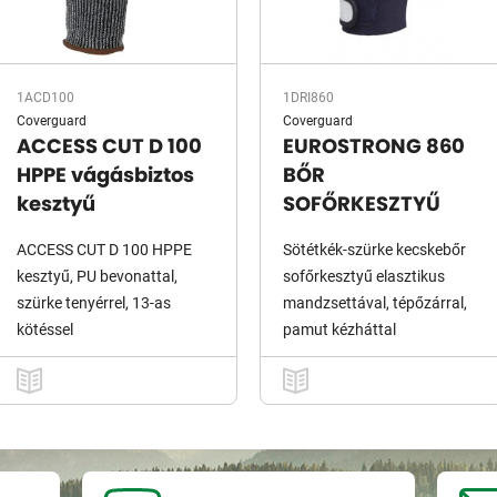
1ACD100
1DRI860
Coverguard
Coverguard
ACCESS CUT D 100
EUROSTRONG 860
HPPE vágásbiztos
BŐR
kesztyű
SOFŐRKESZTYŰ
ACCESS CUT D 100 HPPE
Sötétkék-szürke kecskebőr
kesztyű, PU bevonattal,
sofőrkesztyű elasztikus
szürke tenyérrel, 13-as
mandzsettával, tépőzárral,
kötéssel
pamut kézháttal