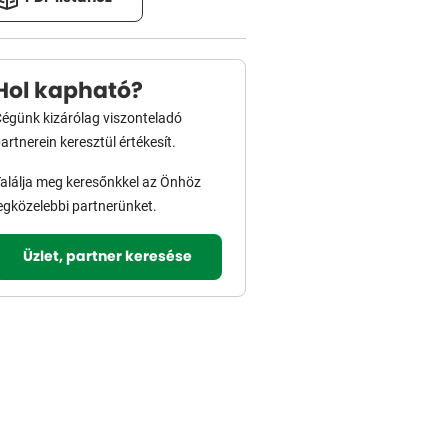
Hol kapható?
égünk kizárólag viszonteladó
artnerein keresztül értékesít.
alálja meg keresőnkkel az Önhöz
egközelebbi partnerünket.
Üzlet, partner keresése