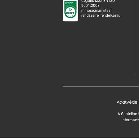
Cégünk MSZ EN ISO
9001:2008
minőségirányítási
rendszerrel rendelkezik.
Adatvédel
A Ganteline K
információ