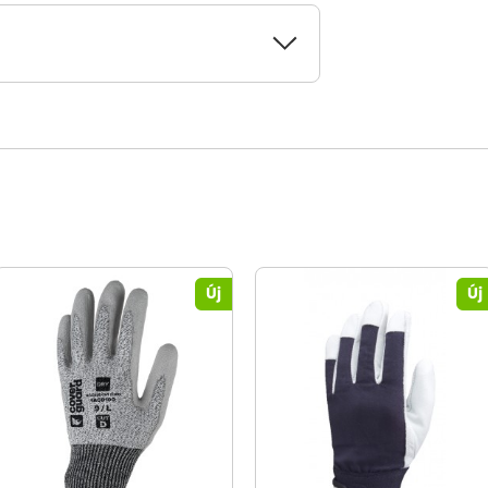
Új
Új