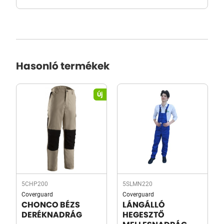
Hasonló termékek
Új
5CHP200
5SLMN220
Coverguard
Coverguard
CHONCO BÉZS
LÁNGÁLLÓ
DERÉKNADRÁG
HEGESZTŐ