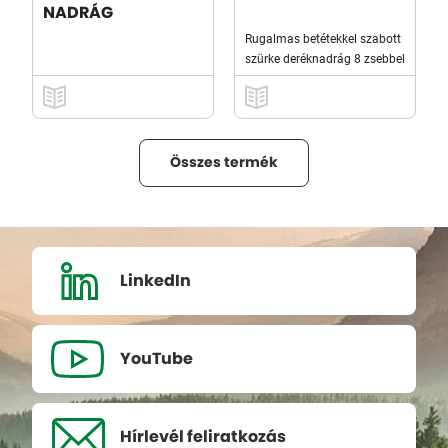
NADRÁG
Rugalmas betétekkel szabott
szürke deréknadrág 8 zsebbel
Összes termék
LinkedIn
YouTube
Hírlevél
feliratkozás