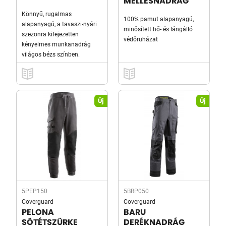
MELLESNADRÁG
Könnyű, rugalmas
100% pamut alapanyagú,
alapanyagú, a tavaszi-nyári
minősített hő- és lángálló
szezonra kifejezetten
védőruházat
kényelmes munkanadrág
világos bézs színben.
Új
Új
5PEP150
5BRP050
Coverguard
Coverguard
PELONA
BARU
SÖTÉTSZÜRKE
DERÉKNADRÁG