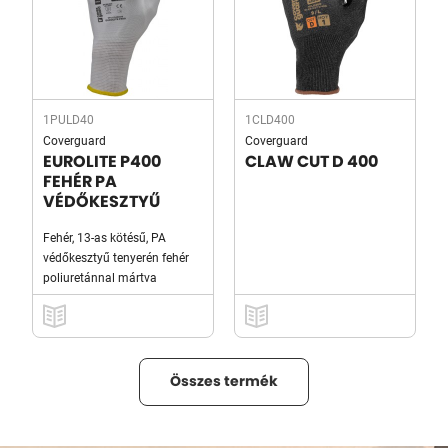
1PULD40
1CLD400
Coverguard
Coverguard
EUROLITE P400
CLAW CUT D 400
FEHÉR PA
VÉDŐKESZTYŰ
Fehér, 13-as kötésű, PA
védőkesztyű tenyerén fehér
poliuretánnal mártva
Összes termék