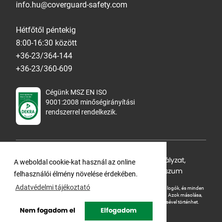
info.hu@coverguard-safety.com
Hétfőtől péntekig
8:00-16:30 között
+36-23/364-144
+36-23/360-609
Cégünk MSZ EN ISO
9001:2008 minőségirányítási
rendszerrel rendelkezik.
Adatvédelmi tájékoztató
,
Cookie Szabályzat
,
A weboldal cookie-kat használ az online
Felhasználási feltételek
,
ÁSZF
,
Impresszum
felhasználói élmény növelése érdekében.
Adatvédelmi tájékoztató
A Ganteline Kft jelen honlapja szerzői jog által védett. A leírások, fotók, logók, és minden
egyéb, azon szereplő információ cégünk szellemi tulajdonát képezik.
Azok másolása,
üzleti célú felhasználása kizárólag a jog tulajdonosának beleegyezésével történhet.
Nem fogadom el
Elfogadom
Copyright © Ganteline. All rights reserved.