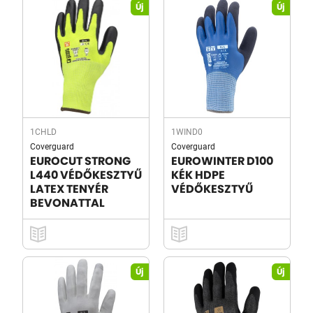
Új
Új
1CHLD
1WIND0
Coverguard
Coverguard
EUROCUT STRONG
EUROWINTER D100
L440 VÉDŐKESZTYŰ
KÉK HDPE
LATEX TENYÉR
VÉDŐKESZTYŰ
BEVONATTAL
Új
Új