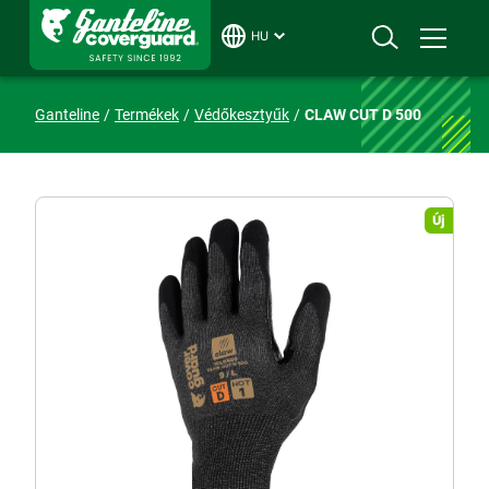
HU
Ganteline
Termékek
Védőkesztyűk
CLAW CUT D 500
Új