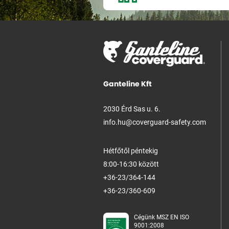
Ganteline Kft
2030 Érd Sas u. 6.
info.hu@coverguard-safety.com
Hétfőtől péntekig
8:00-16:30 között
+36-23/364-144
+36-23/360-609
Cégünk MSZ EN ISO
9001:2008