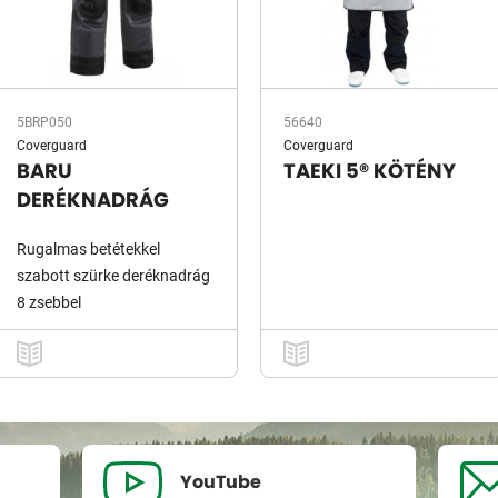
5BRP050
56640
Coverguard
Coverguard
BARU
TAEKI 5® KÖTÉNY
DERÉKNADRÁG
Rugalmas betétekkel
szabott szürke deréknadrág
8 zsebbel
YouTube