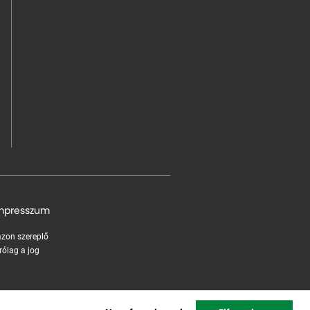
mpresszum
 azon szereplő
rólag a jog