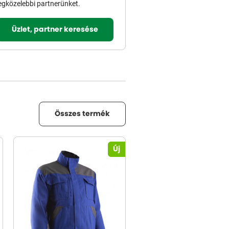
egközelebbi partnerünket.
Üzlet, partner keresése
Összes termék
Új