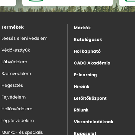
Termékek
Márkák
Leesés elleni védelem
Katalógusok
Védőkesztyűk
Hol kapható
Lábvédelem
CADO Akadémia
Szemvédelem
E-learning
Hegesztés
Híreink
Fejvédelem
Letöltőközpont
Hallásvédelem
Rólunk
Légzésvédelem
Viszonteladóknak
Munka- és speciális
Kapcsolat