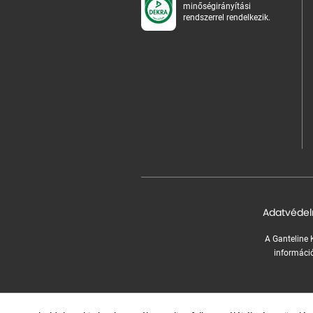
minőségirányítási
rendszerrel rendelkezik.
Adatvédel
A Ganteline K
információ