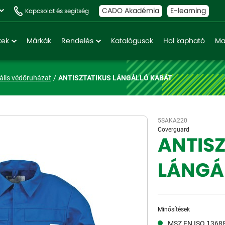
CADO Akadémia
E-learning
Kapcsolat és segítség
kek
Márkák
Rendelés
Katalógusok
Hol kapható
Ma
ális védőruházat
ANTISZTATIKUS LÁNGÁLLÓ KABÁT
5SAKA220
Coverguard
ANTIS
LÁNGÁ
Minősítések
MSZ EN ISO 1368