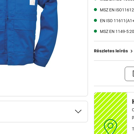
MSZ EN ISO11612 
EN ISO 11611(A1+A
MSZ EN 1149-5:2
Részletes leírás
C
p
T