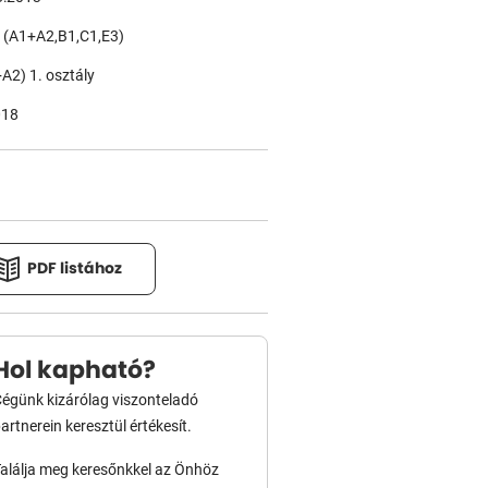
(A1+A2,B1,C1,E3)
2) 1. osztály
018
PDF listához
Hol kapható?
égünk kizárólag viszonteladó
artnerein keresztül értékesít.
alálja meg keresőnkkel az Önhöz