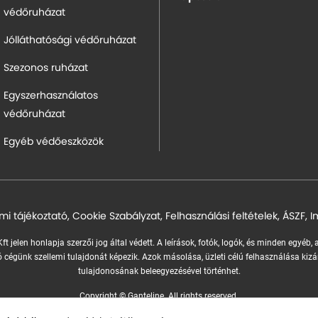
védőruházat
Jólláthatósági védőruházat
Szezonos ruházat
Egyszerhasználatos
védőruházat
Egyéb védőeszközök
mi tájékoztató
,
Cookie Szabályzat
,
Felhasználási feltételek
,
ÁSZF
,
I
ft jelen honlapja szerzői jog által védett. A leírások, fotók, logók, és minden egyéb,
 cégünk szellemi tulajdonát képezik.
Azok másolása, üzleti célú felhasználása kizá
tulajdonosának beleegyezésével történhet.
Copyright © Ganteline. All rights reserved.
Website and design by
Voov