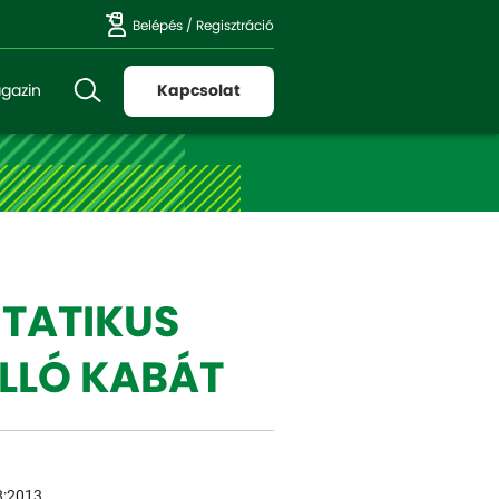
Belépés
/
Regisztráció
gazin
Kapcsolat
ZTATIKUS
LLÓ KABÁT
8:2013