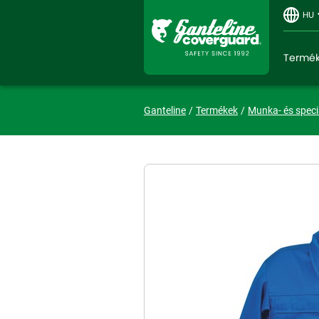
HU
Termé
Ganteline
Termékek
Munka- és speci