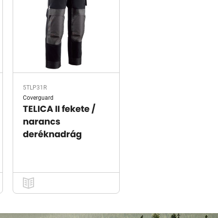
5TLP31R
Coverguard
TELICA II fekete /
narancs
deréknadrág