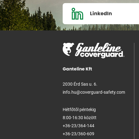
LinkedIn
Ganteline Kft
2030 Érd Sas u. 6.
info.hu@coverguard-safety.com
Hétfőtől péntekig
8:00-16:30 között
+36-23/364-144
+36-23/360-609