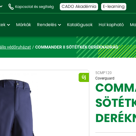
CADO Akadémia
E-learning
Kapcsolat és segítség
kek
Márkák
Rendelés
Katalógusok
Hol kapható
Ma
ális védőruházat
COMMANDER II SÖTÉTKÉK DERÉKNADRÁG
5CMP120
Új
Coverguard
COMMA
SÖTÉT
DERÉK