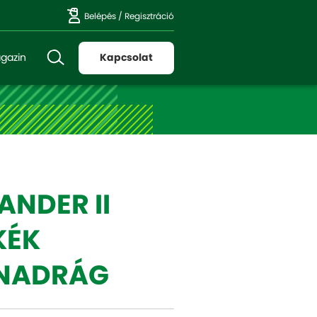
Belépés
/
Regisztráció
gazin
Kapcsolat
NDER II
KÉK
NADRÁG