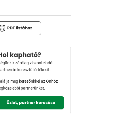
PDF listához
Hol kapható?
égünk kizárólag viszonteladó
artnerein keresztül értékesít.
alálja meg keresőnkkel az Önhöz
egközelebbi partnerünket.
Üzlet, partner keresése