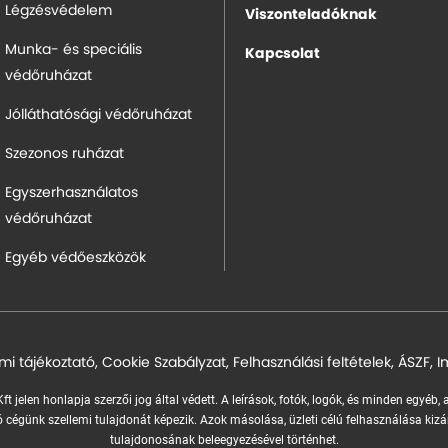
Légzésvédelem
Viszonteladóknak
Munka- és speciális
Kapcsolat
védőruházat
Jólláthatósági védőruházat
Szezonos ruházat
Egyszerhasználatos
védőruházat
Egyéb védőeszközök
mi tájékoztató
,
Cookie Szabályzat
,
Felhasználási feltételek
,
ÁSZF
,
I
ft jelen honlapja szerzői jog által védett. A leírások, fotók, logók, és minden egyéb,
 cégünk szellemi tulajdonát képezik.
Azok másolása, üzleti célú felhasználása kizá
tulajdonosának beleegyezésével történhet.