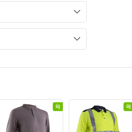
Új
Új