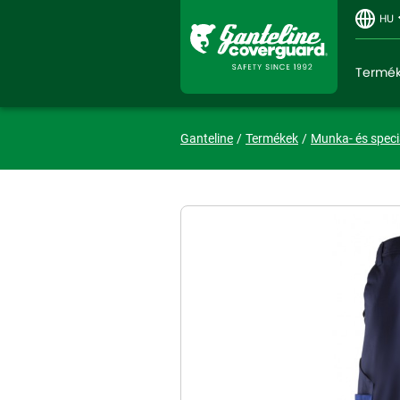
HU
Termé
Ganteline
Termékek
Munka- és speci