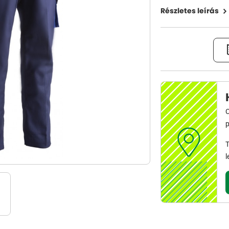
Részletes leírás
C
p
T
l