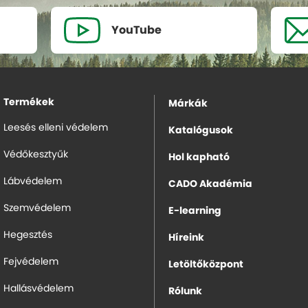
YouTube
Termékek
Márkák
Leesés elleni védelem
Katalógusok
Védőkesztyűk
Hol kapható
Lábvédelem
CADO Akadémia
Szemvédelem
E-learning
Hegesztés
Híreink
Fejvédelem
Letöltőközpont
Hallásvédelem
Rólunk