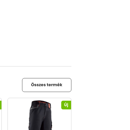
Összes termék
Új