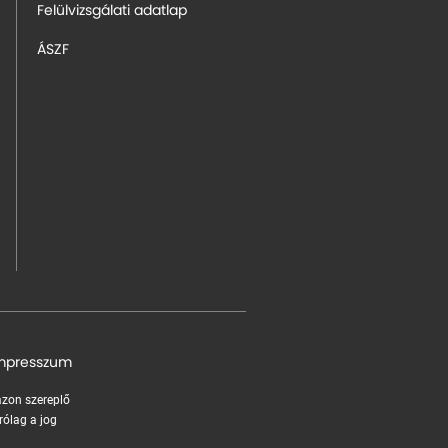
Felülvizsgálati adatlap
ÁSZF
mpresszum
 azon szereplő
rólag a jog