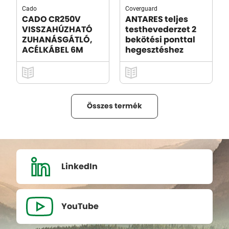
Cado
Coverguard
CADO CR250V
ANTARES teljes
VISSZAHÚZHATÓ
testhevederzet 2
ZUHANÁSGÁTLÓ,
bekötési ponttal
ACÉLKÁBEL 6M
hegesztéshez
Összes termék
LinkedIn
YouTube