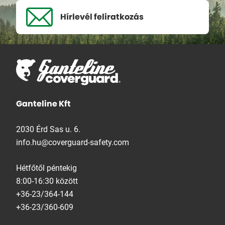
Hírlevél
feliratkozás
Ganteline Kft
2030 Érd Sas u. 6.
info.hu@coverguard-safety.com
Hétfőtől péntekig
8:00-16:30 között
+36-23/364-144
+36-23/360-609