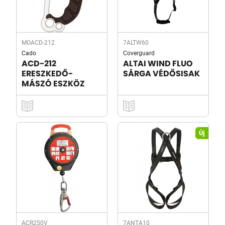
MOACD-212
7ALTW60
Cado
Coverguard
ACD-212
ALTAI WIND FLUO
ERESZKEDŐ-
SÁRGA VÉDŐSISAK
MÁSZÓ ESZKÖZ
Új
ACR250V
7ANTA10