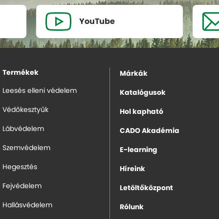
YouTube
Termékek
Márkák
Leesés elleni védelem
Katalógusok
Védőkesztyűk
Hol kapható
Lábvédelem
CADO Akadémia
Szemvédelem
E-learning
Hegesztés
Híreink
Fejvédelem
Letöltőközpont
Hallásvédelem
Rólunk