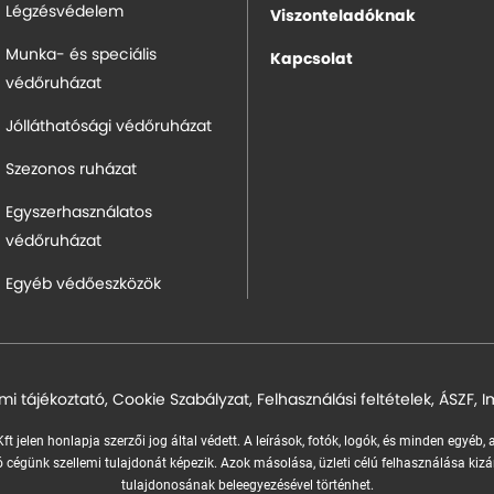
Légzésvédelem
Viszonteladóknak
Munka- és speciális
Kapcsolat
védőruházat
Jólláthatósági védőruházat
Szezonos ruházat
Egyszerhasználatos
védőruházat
Egyéb védőeszközök
mi tájékoztató
,
Cookie Szabályzat
,
Felhasználási feltételek
,
ÁSZF
,
I
ft jelen honlapja szerzői jog által védett. A leírások, fotók, logók, és minden egyéb,
 cégünk szellemi tulajdonát képezik.
Azok másolása, üzleti célú felhasználása kizá
tulajdonosának beleegyezésével történhet.