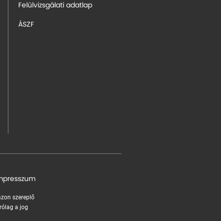
Felülvizsgálati adatlap
ÁSZF
mpresszum
 azon szereplő
rólag a jog