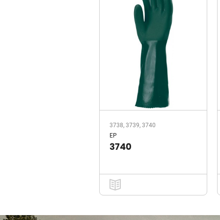
3738, 3739, 3740
EP
3740