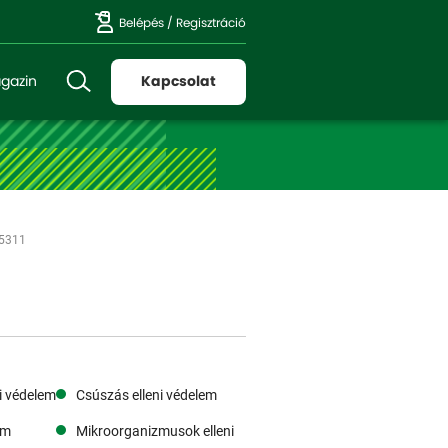
Belépés
/
Regisztráció
gazin
Kapcsolat
 5311
i védelem
Csúszás elleni védelem
em
Mikroorganizmusok elleni