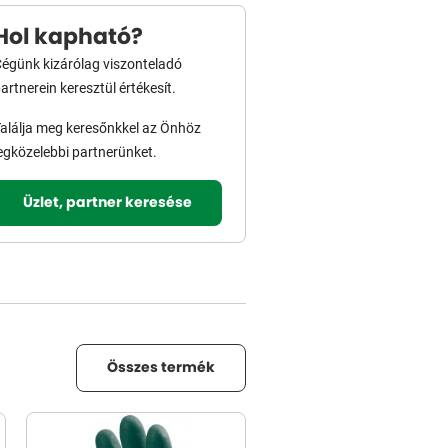
Hol kapható?
égünk kizárólag viszonteladó
artnerein keresztül értékesít.
alálja meg keresőnkkel az Önhöz
egközelebbi partnerünket.
Üzlet, partner keresése
Összes termék