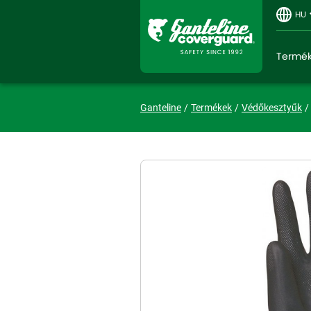
HU
Termé
Ganteline
Termékek
Védőkesztyűk