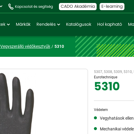
CADO Akadémia
E-learning
Kapcsolat és segítség
kek
Márkák
Rendelés
Katalógusok
Hol kapható
Ma
Vegyszerálló védőkesztyűk
5310
5307, 5308, 5309, 5310,
Eurotechnique
5310
Védelem
Vegyhatások ellen
Mechanikai védel