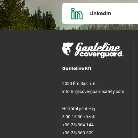
LinkedIn
Ganteline Kft
2030 Érd Sas u. 6.
info.hu@coverguard-safety.com
Hétfőtől péntekig
8:00-16:30 között
+36-23/364-144
+36-23/360-609