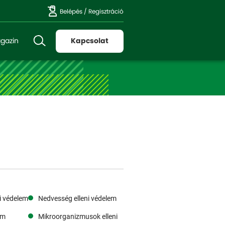
Belépés
/
Regisztráció
gazin
Kapcsolat
i védelem
Nedvesség elleni védelem
em
Mikroorganizmusok elleni