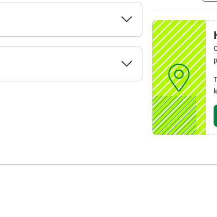
C
p
T
l