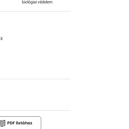
biológiai védelem
1X
PDF listához