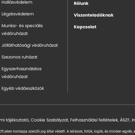
Hallásvédelem
Rólunk
Légzésvédelem
Viszonteladóknak
Munka- és speciális
Kapcsolat
védőruházat
Jólláthatósági védőruházat
Szezonos ruházat
Egyszerhasználatos
védőruházat
Egyéb védőeszközök
mi tájékoztató
,
Cookie Szabályzat
,
Felhasználási feltételek
,
ÁSZF
,
I
ft jelen honlapja szerzői jog által védett. A leírások, fotók, logók, és minden egyéb,