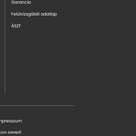
Garancia
Felülvizsgálati adatlap
ÁSZF
mpresszum
 azon szereplő