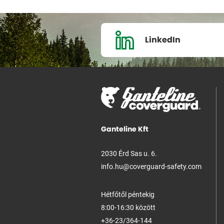
LinkedIn
Ganteline Kft
2030 Érd Sas u. 6.
info.hu@coverguard-safety.com
Hétfőtől péntekig
8:00-16:30 között
+36-23/364-144