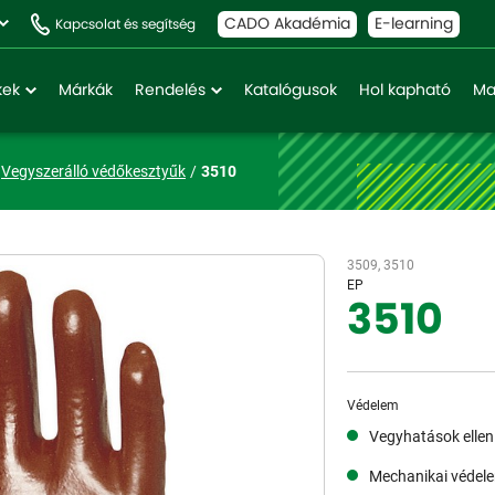
CADO Akadémia
E-learning
Kapcsolat és segítség
kek
Márkák
Rendelés
Katalógusok
Hol kapható
Ma
Vegyszerálló védőkesztyűk
3510
3509, 3510
EP
3510
Védelem
Vegyhatások ellen
Mechanikai védel