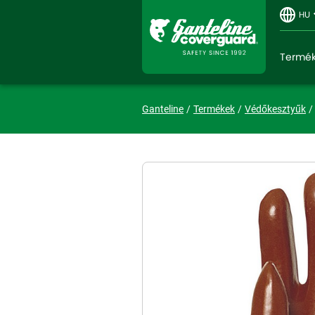
HU
Termé
Ganteline
Termékek
Védőkesztyűk