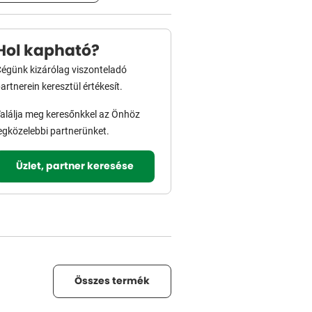
Hol kapható?
égünk kizárólag viszonteladó
artnerein keresztül értékesít.
alálja meg keresőnkkel az Önhöz
egközelebbi partnerünket.
Üzlet, partner keresése
Összes termék