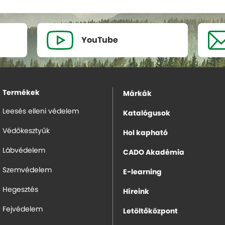
YouTube
Termékek
Márkák
Leesés elleni védelem
Katalógusok
Védőkesztyűk
Hol kapható
Lábvédelem
CADO Akadémia
Szemvédelem
E-learning
Hegesztés
Híreink
Fejvédelem
Letöltőközpont