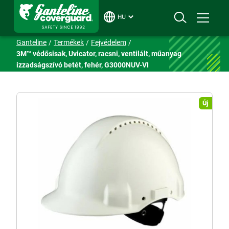
HU
Ganteline
Termékek
Fejvédelem
3M™ védősisak, Uvicator, racsni, ventilált, műanyag
izzadságszívó betét, fehér, G3000NUV-VI
Új