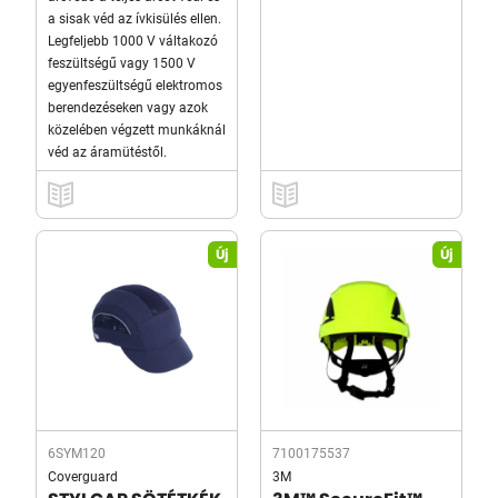
a sisak véd az ívkisülés ellen.
Legfeljebb 1000 V váltakozó
feszültségű vagy 1500 V
egyenfeszültségű elektromos
berendezéseken vagy azok
közelében végzett munkáknál
véd az áramütéstől.
Új
Új
6SYM120
7100175537
Coverguard
3M