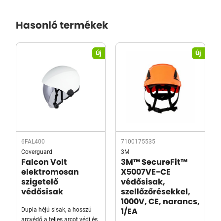
Hasonló termékek
Új
Új
6FAL400
7100175535
Coverguard
3M
Falcon Volt
3M™ SecureFit™
elektromosan
X5007VE-CE
szigetelő
védősisak,
védősisak
szellőzőrésekkel,
1000V, CE, narancs,
Dupla héjú sisak, a hosszú
1/EA
arcvédő a teljes arcot védi és