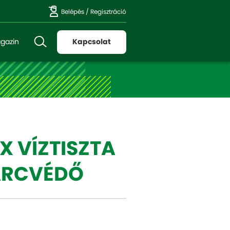
Belépés
/
Regisztráció
gazin
Kapcsolat
EX VÍZTISZTA
 ARCVÉDŐ