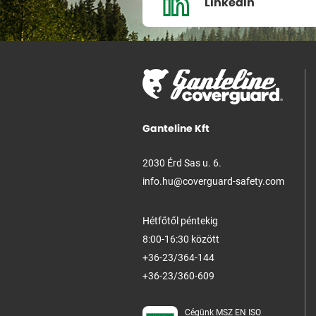
LinkedIn
Ganteline Kft
2030 Érd Sas u. 6.
info.hu@coverguard-safety.com
Hétfőtől péntekig
8:00-16:30 között
+36-23/364-144
+36-23/360-609
Cégünk MSZ EN ISO