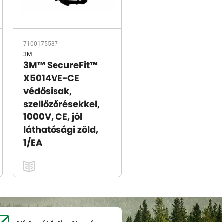
7100175537
3M
3M™ SecureFit™
X5014VE-CE
védősisak,
szellőzőrésekkel,
1000V, CE, jól
láthatósági zöld,
1/EA