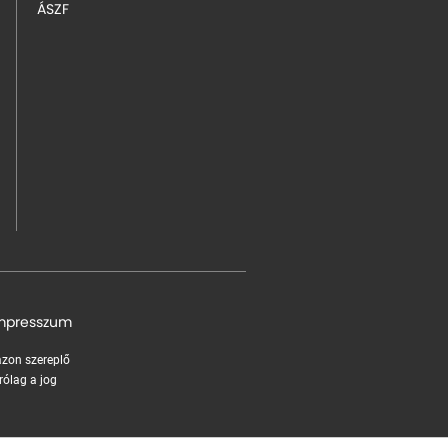
ÁSZF
mpresszum
 azon szereplő
rólag a jog