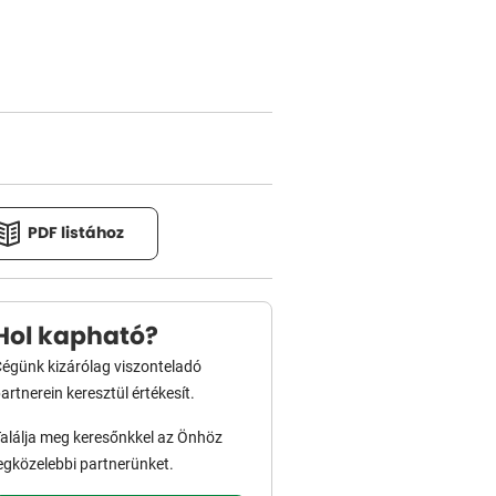
PDF listához
Hol kapható?
égünk kizárólag viszonteladó
artnerein keresztül értékesít.
alálja meg keresőnkkel az Önhöz
egközelebbi partnerünket.