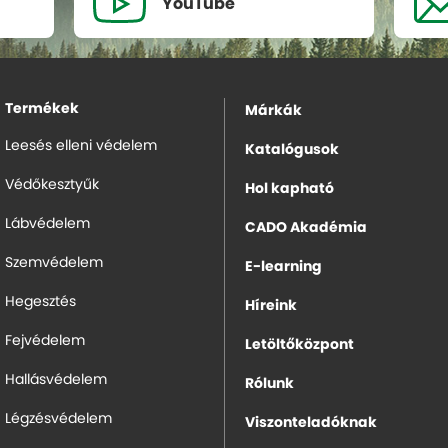
YouTube
Termékek
Márkák
Leesés elleni védelem
Katalógusok
Védőkesztyűk
Hol kapható
Lábvédelem
CADO Akadémia
Szemvédelem
E-learning
Hegesztés
Híreink
Fejvédelem
Letöltőközpont
Hallásvédelem
Rólunk
Légzésvédelem
Viszonteladóknak