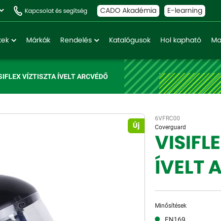
CADO Akadémia
E-learning
Kapcsolat és segítség
kek
Márkák
Rendelés
Katalógusok
Hol kapható
Ma
SIFLEX VÍZTISZTA ÍVELT ARCVÉDŐ
6VFRC00
Új
Coverguard
VISIFL
ÍVELT
Minősítések
EN169