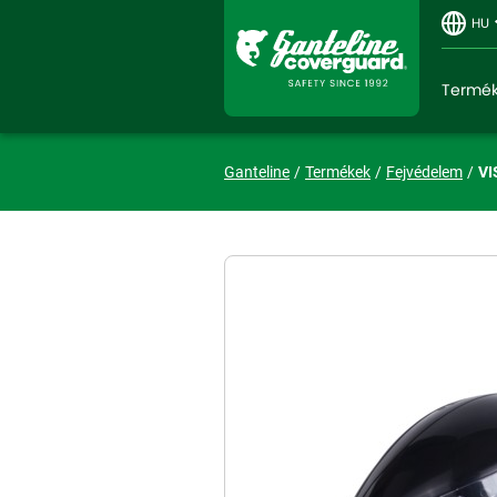
HU
Termé
Ganteline
Termékek
Fejvédelem
VI