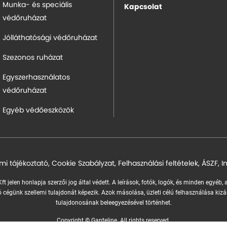
Munka- és speciális
Kapcsolat
védőruházat
Jólláthatósági védőruházat
Szezonos ruházat
Egyszerhasználatos
védőruházat
Egyéb védőeszközök
mi tájékoztató
,
Cookie Szabályzat
,
Felhasználási feltételek
,
ÁSZF
,
I
ft jelen honlapja szerzői jog által védett. A leírások, fotók, logók, és minden egyéb,
 cégünk szellemi tulajdonát képezik.
Azok másolása, üzleti célú felhasználása kizá
tulajdonosának beleegyezésével történhet.
Copyright © Ganteline. All rights reserved.