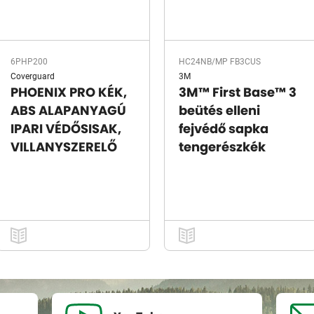
6PHP200
HC24NB/MP FB3CUS
Coverguard
3M
PHOENIX PRO KÉK,
3M™ First Base™ 3
ABS ALAPANYAGÚ
beütés elleni
IPARI VÉDŐSISAK,
fejvédő sapka
VILLANYSZERELŐ
tengerészkék