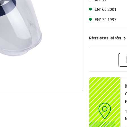
EN166:2001
EN175:1997
Részletes leírás
C
p
T
l