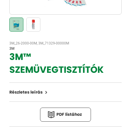
3M_26-2000-00M, 3M_71329-00000M
3M
3M™
SZEMÜVEGTISZTÍTÓK
Részletes leírás
PDF listához