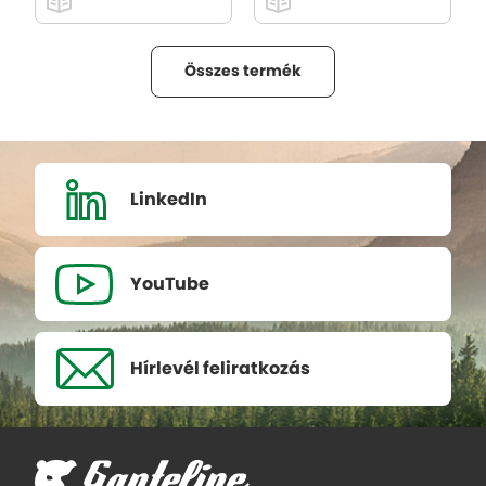
Összes termék
LinkedIn
YouTube
Hírlevél
feliratkozás