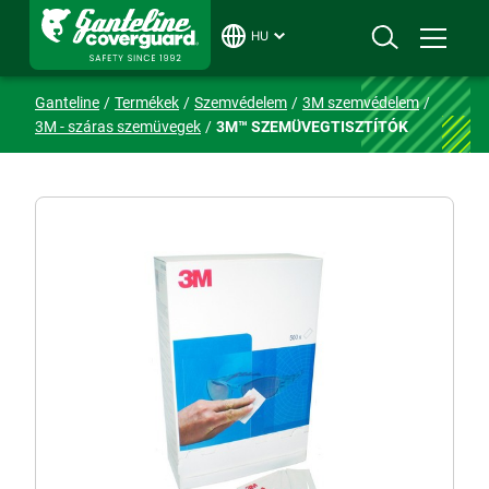
HU
Ganteline
Termékek
Szemvédelem
3M szemvédelem
3M - száras szemüvegek
3M™ SZEMÜVEGTISZTÍTÓK