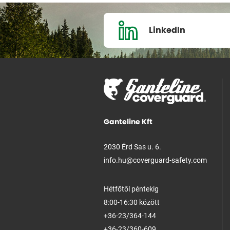
LinkedIn
Ganteline Kft
2030 Érd Sas u. 6.
info.hu@coverguard-safety.com
Hétfőtől péntekig
8:00-16:30 között
+36-23/364-144
+36-23/360-609