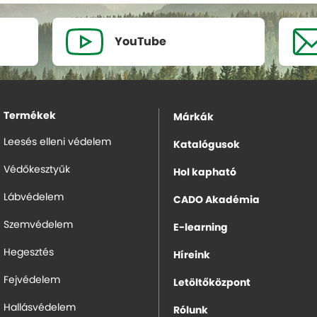
YouTube
Termékek
Márkák
Leesés elleni védelem
Katalógusok
Védőkesztyűk
Hol kapható
Lábvédelem
CADO Akadémia
Szemvédelem
E-learning
Hegesztés
Híreink
Fejvédelem
Letöltőközpont
Hallásvédelem
Rólunk