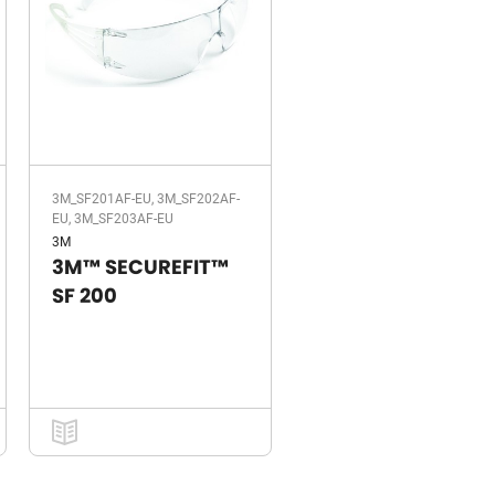
3M_SF201AF-EU, 3M_SF202AF-
EU, 3M_SF203AF-EU
3M
3M™ SECUREFIT™
SF 200