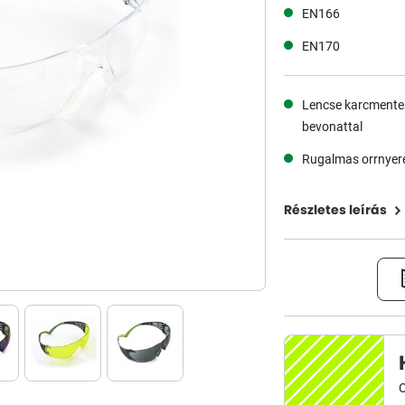
EN166
EN170
Lencse karcmente
bevonattal
Rugalmas orrnyer
Részletes leírás
C