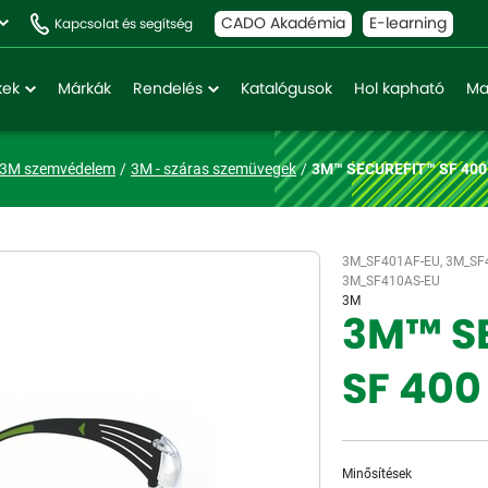
CADO Akadémia
E-learning
Kapcsolat és segítség
kek
Márkák
Rendelés
Katalógusok
Hol kapható
Ma
3M szemvédelem
3M - száras szemüvegek
3M™ SECUREFIT™ SF 400
3M_SF401AF-EU, 3M_SF
3M_SF410AS-EU
3M
3M™ S
SF 400
Minősítések