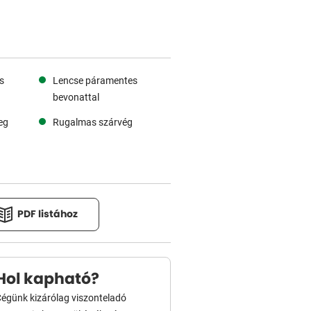
s
Lencse páramentes
bevonattal
eg
Rugalmas szárvég
PDF listához
Hol kapható?
égünk kizárólag viszonteladó