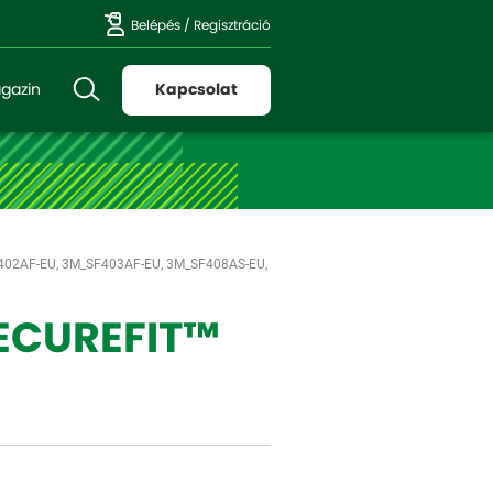
Belépés
/
Regisztráció
gazin
Kapcsolat
402AF-EU, 3M_SF403AF-EU, 3M_SF408AS-EU,
ECUREFIT™