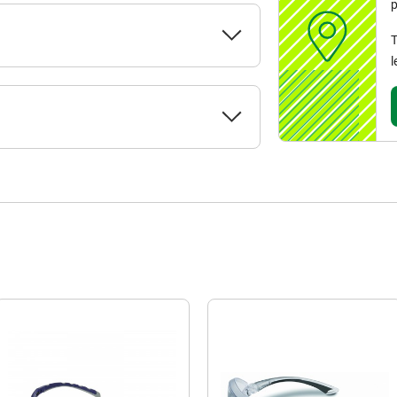
p
T
l