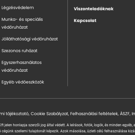
Légzésvédelem
Viszonteladóknak
Munka- és speciális
Kapcsolat
védőruházat
Jólláthatósági védőruházat
Szezonos ruházat
Egyszerhasználatos
védőruházat
Egyéb védőeszközök
mi tájékoztató
,
Cookie Szabályzat
,
Felhasználási feltételek
,
ÁSZF
,
I
ft jelen honlapja szerzői jog által védett. A leírások, fotók, logók, és minden egyéb,
 cégünk szellemi tulajdonát képezik.
Azok másolása, üzleti célú felhasználása kizá