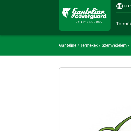
HU
Termé
Ganteline
Termékek
Szemvédelem