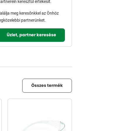
artnerein keresztül értékesít.
alálja meg keresőnkkel az Önhöz
egközelebbi partnerünket.
Üzlet, partner keresése
Összes termék