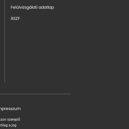
Felülvizsgálati adatlap
ÁSZF
mpresszum
 azon szereplő
rólag a jog