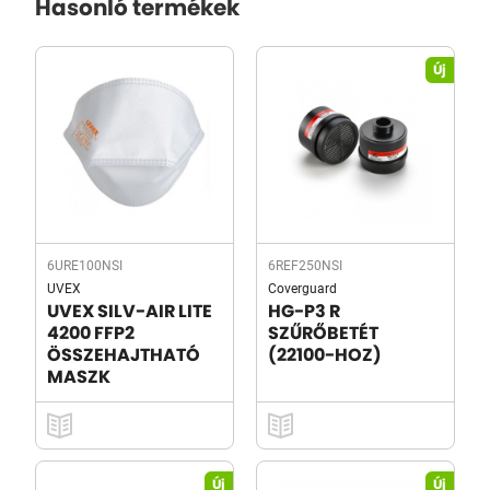
Hasonló termékek
Új
6URE100NSI
6REF250NSI
UVEX
Coverguard
UVEX SILV-AIR LITE
HG-P3 R
4200 FFP2
SZŰRŐBETÉT
ÖSSZEHAJTHATÓ
(22100-HOZ)
MASZK
Új
Új