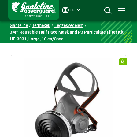
HU
Ganteline
Termékek
Légzésvédelem
3M™ Reusable Half Face Mask and P3 Particulate Filter Kit,
HF-3031, Large, 10 ea/Case
Új