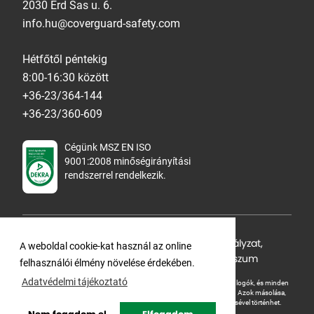
2030 Érd Sas u. 6.
info.hu@coverguard-safety.com
Hétfőtől péntekig
8:00-16:30 között
+36-23/364-144
+36-23/360-609
Cégünk MSZ EN ISO
9001:2008 minőségirányítási
rendszerrel rendelkezik.
Adatvédelmi tájékoztató
,
Cookie Szabályzat
,
A weboldal cookie-kat használ az online
Felhasználási feltételek
,
ÁSZF
,
Impresszum
felhasználói élmény növelése érdekében.
Adatvédelmi tájékoztató
A Ganteline Kft jelen honlapja szerzői jog által védett. A leírások, fotók, logók, és minden
egyéb, azon szereplő információ cégünk szellemi tulajdonát képezik.
Azok másolása,
üzleti célú felhasználása kizárólag a jog tulajdonosának beleegyezésével történhet.