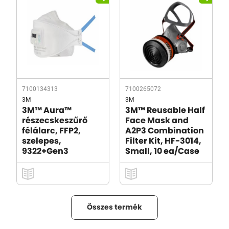
7100134313
7100265072
3M
3M
3M™ Aura™
3M™ Reusable Half
részecskeszűrő
Face Mask and
félálarc, FFP2,
A2P3 Combination
szelepes,
Filter Kit, HF-3014,
9322+Gen3
Small, 10 ea/Case
Összes termék