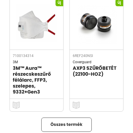
Új
Új
7100134314
6REF240NSI
3M
Coverguard
3M™ Aura™
AXP3 SZŰRŐBETÉT
részecskeszűrő
(22100-HOZ)
félálarc, FFP3,
szelepes,
9332+Gen3
Összes termék