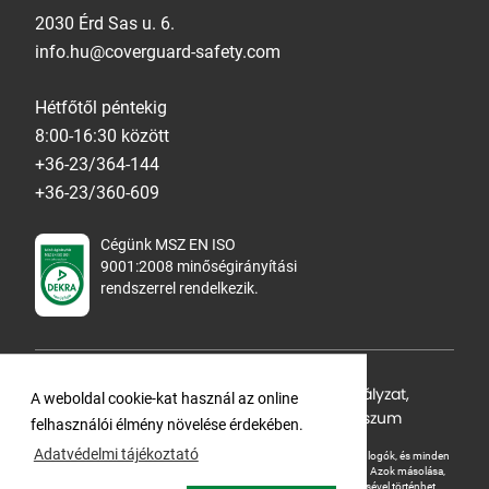
2030 Érd Sas u. 6.
info.hu@coverguard-safety.com
Hétfőtől péntekig
8:00-16:30 között
+36-23/364-144
+36-23/360-609
Cégünk MSZ EN ISO
9001:2008 minőségirányítási
rendszerrel rendelkezik.
Adatvédelmi tájékoztató
,
Cookie Szabályzat
,
A weboldal cookie-kat használ az online
Felhasználási feltételek
,
ÁSZF
,
Impresszum
felhasználói élmény növelése érdekében.
Adatvédelmi tájékoztató
A Ganteline Kft jelen honlapja szerzői jog által védett. A leírások, fotók, logók, és minden
egyéb, azon szereplő információ cégünk szellemi tulajdonát képezik.
Azok másolása,
üzleti célú felhasználása kizárólag a jog tulajdonosának beleegyezésével történhet.