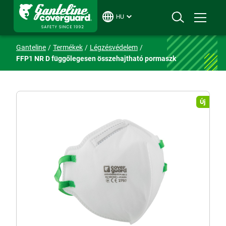
HU
Ganteline
Termékek
Légzésvédelem
FFP1 NR D függőlegesen összehajtható pormaszk
Új