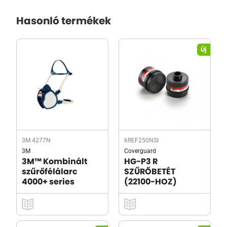
Hasonló termékek
Új
3M 4277N
6REF250NSI
3M
Coverguard
3M™ Kombinált
HG-P3 R
szűrőfélálarc
SZŰRŐBETÉT
4000+ series
(22100-HOZ)