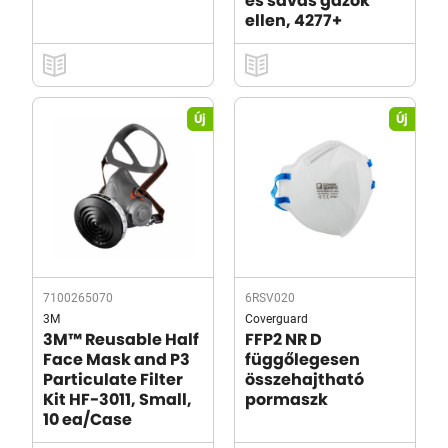
és savas gázok
ellen, 4277+
Új
Új
7100265070
6RSV020
3M
Coverguard
3M™ Reusable Half
FFP2 NR D
Face Mask and P3
függőlegesen
Particulate Filter
összehajtható
Kit HF-3011, Small,
pormaszk
10 ea/Case