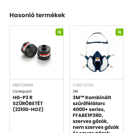
Hasonló termékek
Új
Új
6REF250NSI
7100113102
Coverguard
3M
HG-P3 R
3M™ Kombinált
SZŰRŐBETÉT
szűrőfélálarc
(22100-HOZ)
4000+ series,
FFABE1P3RD,
szerves gőzök,
nem szerves gőzök