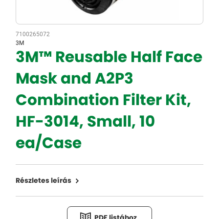
7100265072
3M
3M™ Reusable Half Face
Mask and A2P3
Combination Filter Kit,
HF-3014, Small, 10
ea/Case
Részletes leírás
PDF listához