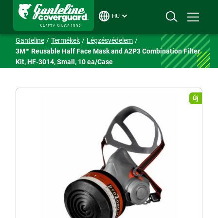
HU
Ganteline
Termékek
Légzésvédelem
3M™ Reusable Half Face Mask and A2P3 Combination Filter
Kit, HF-3014, Small, 10 ea/Case
Új