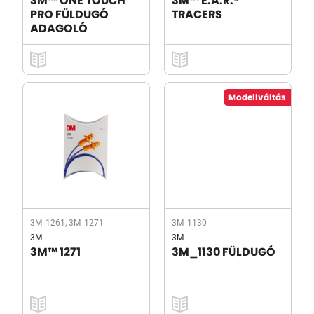
3M™ ONE TOUCH
3M™ E.A.R.®
PRO FÜLDUGÓ
TRACERS
ADAGOLÓ
Modellváltás
3M_1261, 3M_1271
3M_1130
3M
3M
3M™ 1271
3M_1130 FÜLDUGÓ