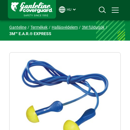
HU
Ganteline
Termékek
Hallásvédelem
3M füldugók
3M™ E.A.R.® EXPRESS