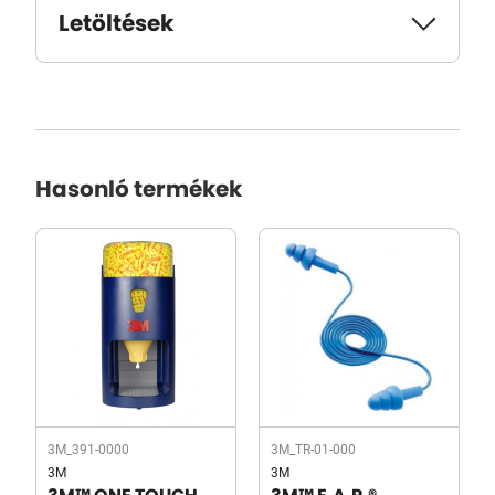
Letöltések
Hasonló termékek
3M_391-0000
3M_TR-01-000
3M
3M