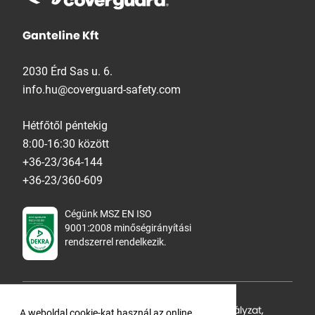
Ganteline Kft
2030 Érd Sas u. 6.
info.hu@coverguard-safety.com
Hétfőtől péntekig
8:00-16:30 között
+36-23/364-144
+36-23/360-609
Cégünk MSZ EN ISO
9001:2008 minőségirányítási
rendszerrel rendelkezik.
Adatvédelmi tájékoztató
,
Cookie Szabályzat
,
A weboldal cookie-kat használ az online