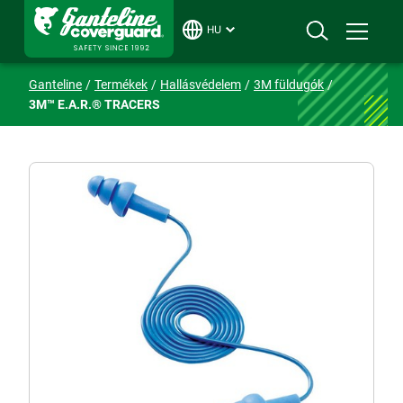
HU
Ganteline
Termékek
Hallásvédelem
3M füldugók
3M™ E.A.R.® TRACERS