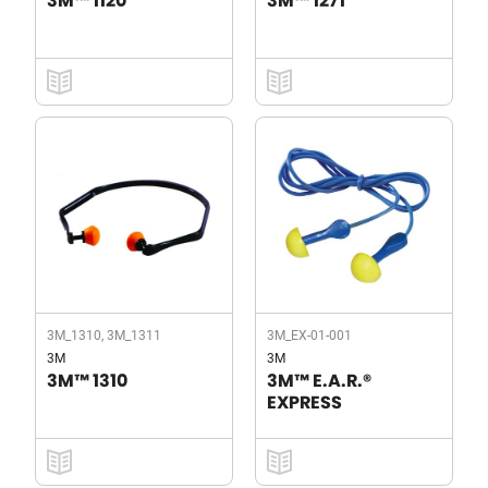
3M™ 1120
3M™ 1271
3M_1310, 3M_1311
3M_EX-01-001
3M
3M
3M™ 1310
3M™ E.A.R.®
EXPRESS