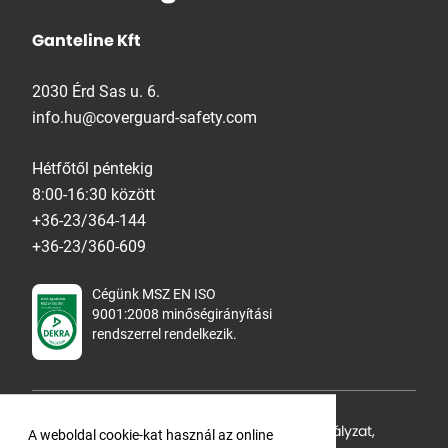
Ganteline Kft
2030 Érd Sas u. 6.
info.hu@coverguard-safety.com
Hétfőtől péntekig
8:00-16:30 között
+36-23/364-144
+36-23/360-609
Cégünk MSZ EN ISO
9001:2008 minőségirányítási
rendszerrel rendelkezik.
Adatvédelmi tájékoztató
,
Cookie Szabályzat
,
A weboldal cookie-kat használ az online