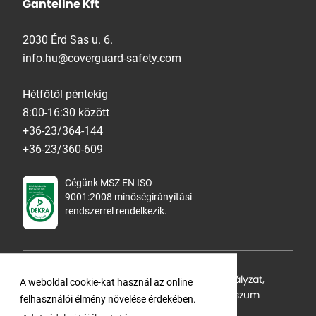
Ganteline Kft
2030 Érd Sas u. 6.
info.hu@coverguard-safety.com
Hétfőtől péntekig
8:00-16:30 között
+36-23/364-144
+36-23/360-609
Cégünk MSZ EN ISO
9001:2008 minőségirányítási
rendszerrel rendelkezik.
Adatvédelmi tájékoztató
,
Cookie Szabályzat
,
A weboldal cookie-kat használ az online
Felhasználási feltételek
,
ÁSZF
,
Impresszum
felhasználói élmény növelése érdekében.