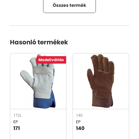
Összes termék
Hasonló termékek
Modellváltás
172L
140
EP
EP
171
140