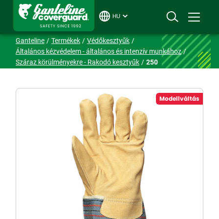
HU
Ganteline
Termékek
Védőkesztyűk
Általános kézvédelem - általános és intenzív munkához
Száraz körülményekre - Rakodó kesztyűk
250
Modellváltás