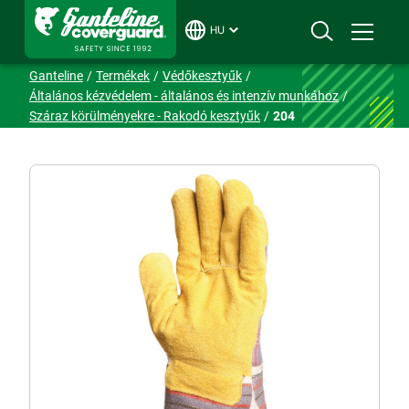
HU
Ganteline
Termékek
Védőkesztyűk
Általános kézvédelem - általános és intenzív munkához
Száraz körülményekre - Rakodó kesztyűk
204