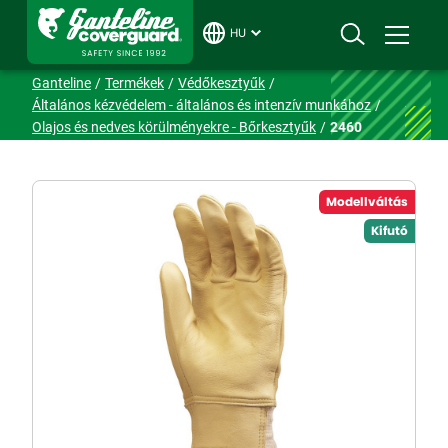
HU
Ganteline
Termékek
Védőkesztyűk
Általános kézvédelem - általános és intenzív munkához
Olajos és nedves körülményekre - Bőrkesztyűk
2460
Modellváltás
Kifutó