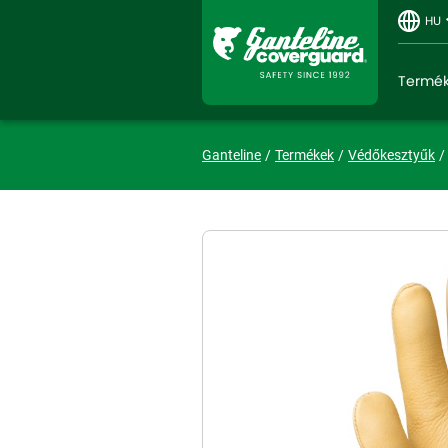
HU
Termé
Ganteline
Termékek
Védőkesztyűk