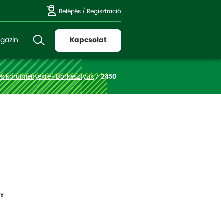
Belépés
/
Regisztráció
gazin
Kapcsolat
es körülményekre - Bőrkesztyűk
2450
1x