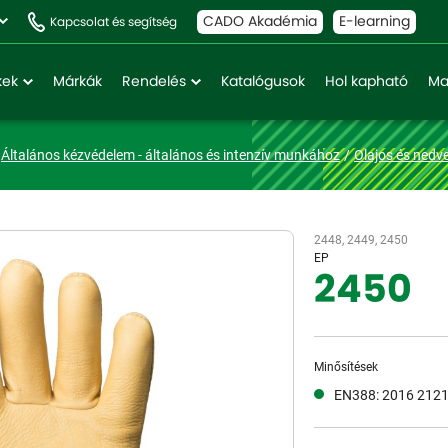
CADO Akadémia
E-learning
Kapcsolat és segítség
kek
Márkák
Rendelés
Katalógusok
Hol kapható
Ma
Általános kézvédelem - általános és intenzív munkához
Olajos és nedv
2448, 2449, 2450
EP
2450
Minősítések
EN388: 2016 212