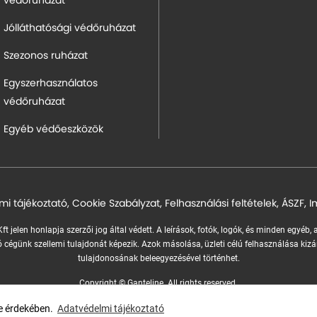
védőruházat
Jólláthatósági védőruházat
Szezonos ruházat
Egyszerhasználatos
védőruházat
Egyéb védőeszközök
mi tájékoztató
,
Cookie Szabályzat
,
Felhasználási feltételek
,
ÁSZF
,
I
ft jelen honlapja szerzői jog által védett. A leírások, fotók, logók, és minden egyéb,
 cégünk szellemi tulajdonát képezik.
Azok másolása, üzleti célú felhasználása kizá
tulajdonosának beleegyezésével történhet.
Copyright © Ganteline. All rights reserved.
Website and design by
Voov
se érdekében.
Adatvédelmi tájékoztató