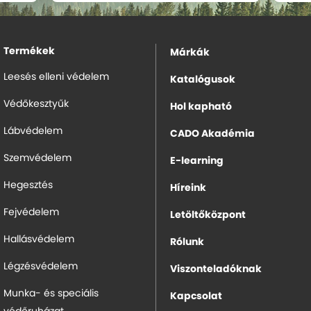
Termékek
Márkák
Leesés elleni védelem
Katalógusok
Védőkesztyűk
Hol kapható
Lábvédelem
CADO Akadémia
Szemvédelem
E-learning
Hegesztés
Híreink
Fejvédelem
Letöltőközpont
Hallásvédelem
Rólunk
Légzésvédelem
Viszonteladóknak
Munka- és speciális
Kapcsolat