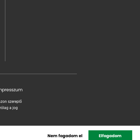
mpresszum
 azon szereplő
rólag a jog
Nem fogadom el
Elfogadom