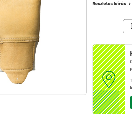
Részletes leírás
C
p
T
l