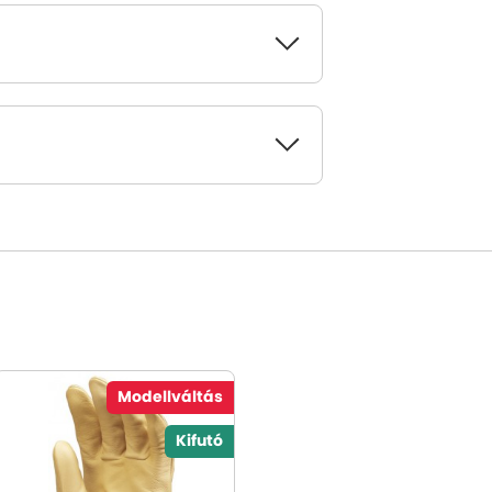
Modellváltás
Kifutó