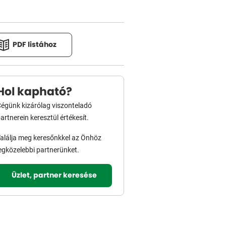
PDF listához
Hol kapható?
égünk kizárólag viszonteladó
artnerein keresztül értékesít.
alálja meg keresőnkkel az Önhöz
egközelebbi partnerünket.
Üzlet, partner keresése