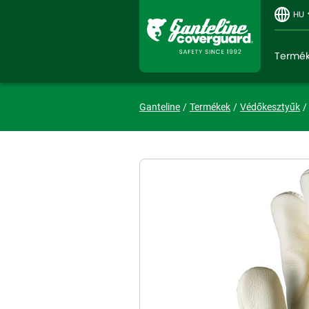
HU
Termé
Ganteline
Termékek
Védőkesztyűk