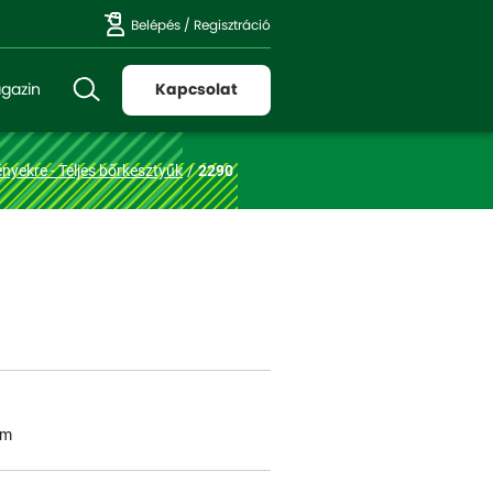
Belépés
/
Regisztráció
gazin
Kapcsolat
nyekre - Teljes bőrkesztyűk
2290
em