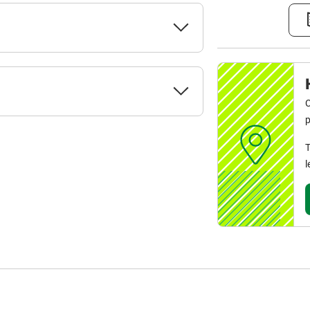
C
p
T
l