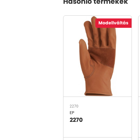
Hasonló termékek
Modellváltás
2270
EP
2270