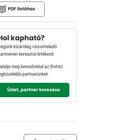
PDF listához
Hol kapható?
égünk kizárólag viszonteladó
artnerein keresztül értékesít.
alálja meg keresőnkkel az Önhöz
egközelebbi partnerünket.
Üzlet, partner keresése