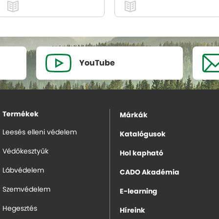
YouTube
Termékek
Márkák
Leesés elleni védelem
Katalógusok
Védőkesztyűk
Hol kapható
Lábvédelem
CADO Akadémia
Szemvédelem
E-learning
Hegesztés
Híreink