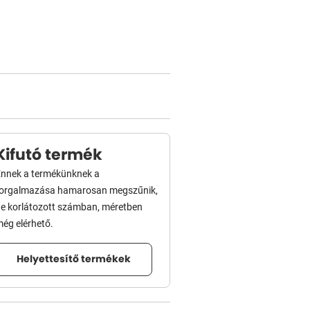
Kifutó termék
nnek a termékünknek a
forgalmazása hamarosan megszűnik,
e korlátozott számban, méretben
ég elérhető.
Helyettesítő termékek