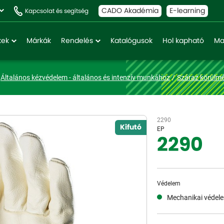
CADO Akadémia
E-learning
Kapcsolat és segítség
kek
Márkák
Rendelés
Katalógusok
Hol kapható
Ma
Általános kézvédelem - általános és intenzív munkához
Száraz körülmé
2290
Kifutó
EP
2290
Védelem
Mechanikai védel