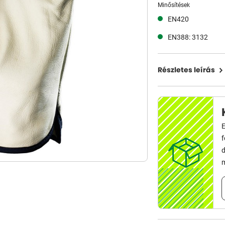
Minősítések
EN420
EN388: 3132
Részletes leírás
E
d
m