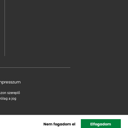
mpresszum
 azon szereplő
rólag a jog
Nem fogadom el
Elfogadom