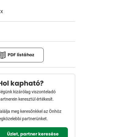
1X
PDF listához
Hol kapható?
égünk kizárólag viszonteladó
artnerein keresztül értékesít.
alálja meg keresőnkkel az Önhöz
egközelebbi partnerünket.
Üzlet, partner keresése