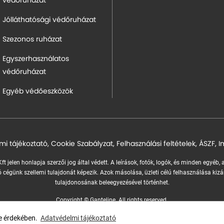
védőruházat
Jólláthatósági védőruházat
Szezonos ruházat
Egyszerhasználatos
védőruházat
Egyéb védőeszközök
mi tájékoztató
,
Cookie Szabályzat
,
Felhasználási feltételek
,
ÁSZF
,
I
ft jelen honlapja szerzői jog által védett. A leírások, fotók, logók, és minden egyéb,
 cégünk szellemi tulajdonát képezik.
Azok másolása, üzleti célú felhasználása kizá
tulajdonosának beleegyezésével történhet.
Copyright © Ganteline. All rights reserved.
Website and design by
Voov
se érdekében.
Adatvédelmi tájékoztató