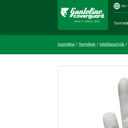
HU
Termé
Ganteline
Termékek
Védőkesztyűk