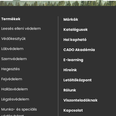
Termékek
Márkák
Leesés elleni védelem
Katalógusok
Védőkesztyűk
Hol kapható
Lábvédelem
CADO Akadémia
Szemvédelem
E-learning
Hegesztés
Híreink
Fejvédelem
Letöltőközpont
Hallásvédelem
Rólunk
Légzésvédelem
Viszonteladóknak
Munka- és speciális
Kapcsolat