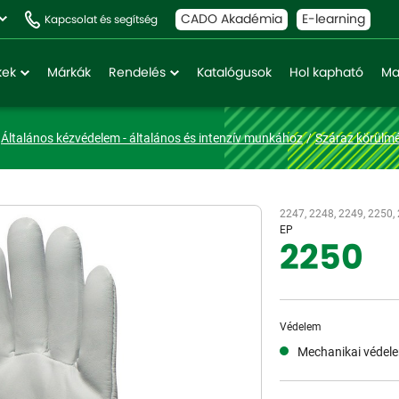
CADO Akadémia
E-learning
Kapcsolat és segítség
kek
Márkák
Rendelés
Katalógusok
Hol kapható
Ma
Általános kézvédelem - általános és intenzív munkához
Száraz körülmé
2247, 2248, 2249, 2250,
EP
2250
Védelem
Mechanikai védel