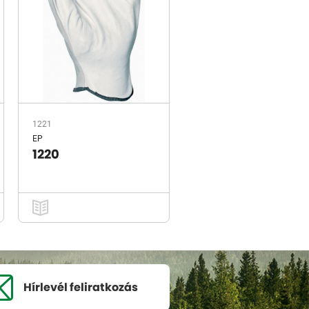
1221
EP
1220
Hírlevél
feliratkozás