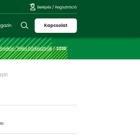
Belépés
/
Regisztráció
gazin
Kapcsolat
nyekre - Teljes bőrkesztyűk
2250
 2251
em