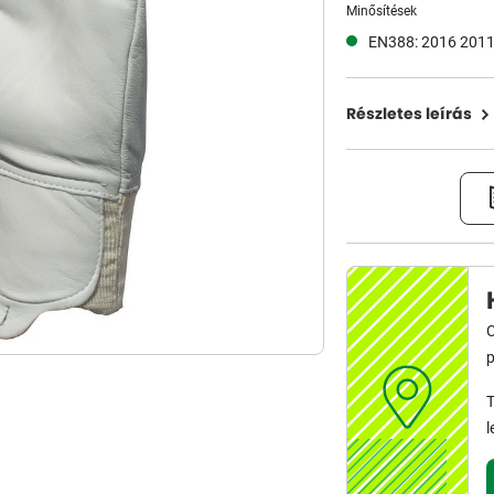
Minősítések
EN388: 2016 201
Részletes leírás
C
p
T
l