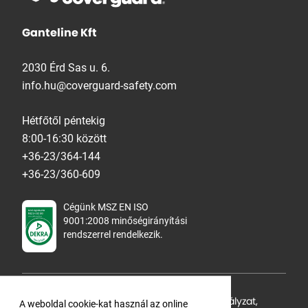
Ganteline Kft
2030 Érd Sas u. 6.
info.hu@coverguard-safety.com
Hétfőtől péntekig
8:00-16:30 között
+36-23/364-144
+36-23/360-609
Cégünk MSZ EN ISO
9001:2008 minőségirányítási
rendszerrel rendelkezik.
Adatvédelmi tájékoztató
,
Cookie Szabályzat
,
A weboldal cookie-kat használ az online