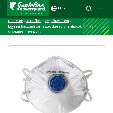
HU
Ganteline
Termékek
Légzésvédelem
Egyszer használatos részecskeszűrő félálarcok
FFP3
SUPAIR® FFP3 NR D