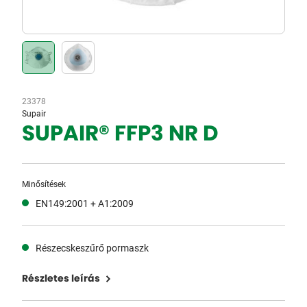
23378
Supair
SUPAIR® FFP3 NR D
Minősítések
EN149:2001 + A1:2009
Részecskeszűrő pormaszk
Részletes leírás