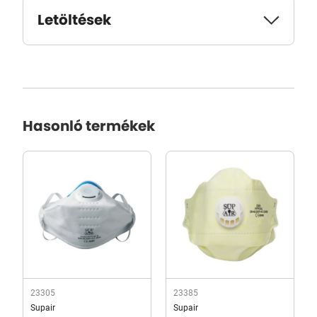
Letöltések
Hasonló termékek
23305
23385
Supair
Supair