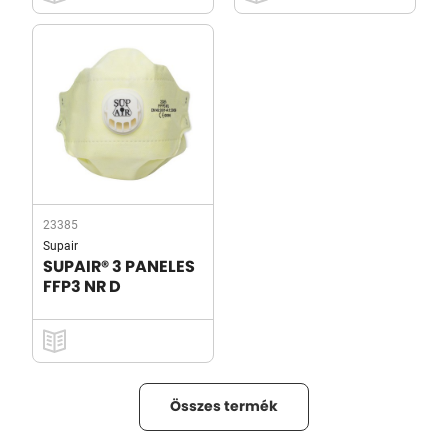
23385
Supair
SUPAIR® 3 PANELES
FFP3 NR D
Összes termék