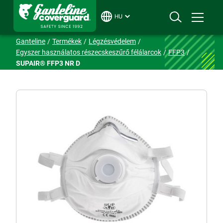
HU
Ganteline
Termékek
Légzésvédelem
Egyszer használatos részecskeszűrő félálarcok
FFP3
SUPAIR® FFP3 NR D