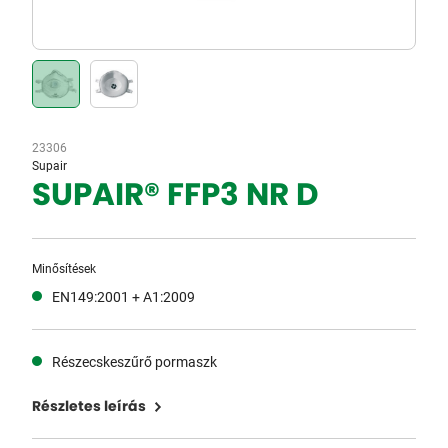
23306
Supair
SUPAIR® FFP3 NR D
Minősítések
EN149:2001 + A1:2009
Részecskeszűrő pormaszk
Részletes leírás