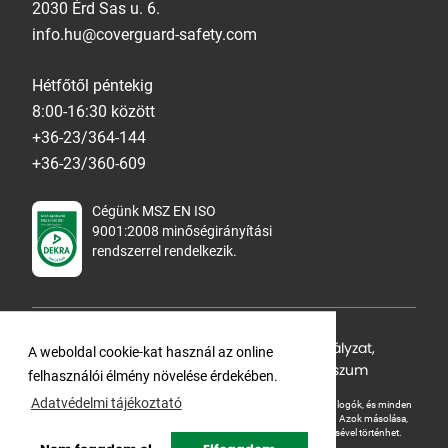
2030 Érd Sas u. 6.
info.hu@coverguard-safety.com
Hétfőtől péntekig
8:00-16:30 között
+36-23/364-144
+36-23/360-609
Cégünk MSZ EN ISO
9001:2008 minőségirányítási
rendszerrel rendelkezik.
Adatvédelmi tájékoztató
,
Cookie Szabályzat
,
A weboldal cookie-kat használ az online
Felhasználási feltételek
,
ÁSZF
,
Impresszum
felhasználói élmény növelése érdekében.
Adatvédelmi tájékoztató
A Ganteline Kft jelen honlapja szerzői jog által védett. A leírások, fotók, logók, és minden
egyéb, azon szereplő információ cégünk szellemi tulajdonát képezik.
Azok másolása,
üzleti célú felhasználása kizárólag a jog tulajdonosának beleegyezésével történhet.