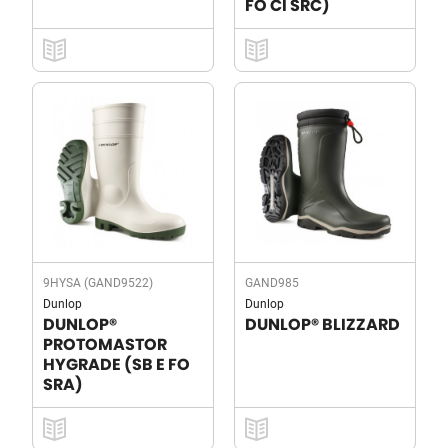
FO CI SRC)
9HYSA (GAND9522)
GAND985
Dunlop
Dunlop
DUNLOP®
DUNLOP® BLIZZARD
PROTOMASTOR
HYGRADE (SB E FO
SRA)