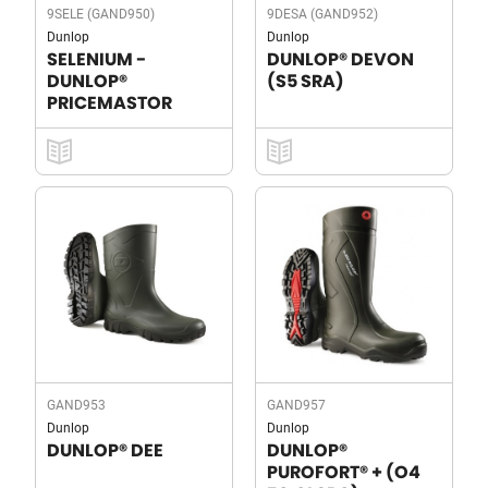
9SELE (GAND950)
9DESA (GAND952)
Dunlop
Dunlop
SELENIUM -
DUNLOP® DEVON
DUNLOP®
(S5 SRA)
PRICEMASTOR
GAND953
GAND957
Dunlop
Dunlop
DUNLOP® DEE
DUNLOP®
PUROFORT® + (O4