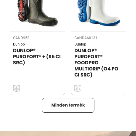
GAND958
GANDA60131
Dunlop
Dunlop
DUNLOP®
DUNLOP®
PUROFORT® + (S5 CI
PUROFORT®
SRC)
FOODPRO
MULTIGRIP (O4 FO
CI SRC)
Minden termék