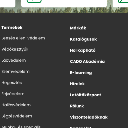
Termékek
Márkák
Leesés elleni védelem
Katalógusok
Védőkesztyűk
Hol kapható
Lábvédelem
CADO Akadémia
Szemvédelem
E-learning
Hegesztés
Híreink
Fejvédelem
Letöltőközpont
Hallásvédelem
Rólunk
Légzésvédelem
Viszonteladóknak
Munka- és speciális