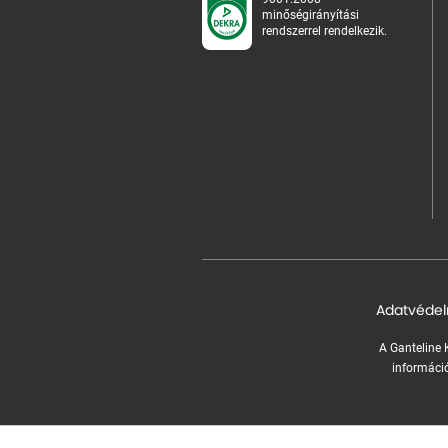
minőségirányítási
rendszerrel rendelkezik.
Adatvédel
A Ganteline K
információ