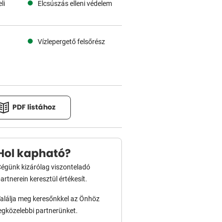
li
Elcsúszás elleni védelem
Vízlepergető felsőrész
PDF listához
Hol kapható?
égünk kizárólag viszonteladó
artnerein keresztül értékesít.
alálja meg keresőnkkel az Önhöz
egközelebbi partnerünket.