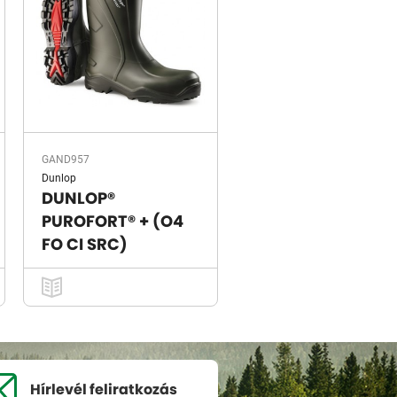
GAND957
Dunlop
DUNLOP®
PUROFORT® + (O4
FO CI SRC)
Hírlevél
feliratkozás