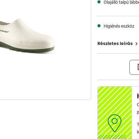
Olajálló talpú lábbe
Higiénés eszköz
Részletes leírás
C
p
T
l