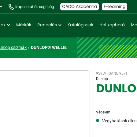
CADO Akadémia
E-learning
Kapcsolat és segítség
kek
Márkák
Rendelés
Katalógusok
Hol kapható
Ma
unlop csizmák
DUNLOP® WELLIE
9SYLV (GAND.957)
Dunlop
DUNLO
Védelem
Vegyhatások ellen