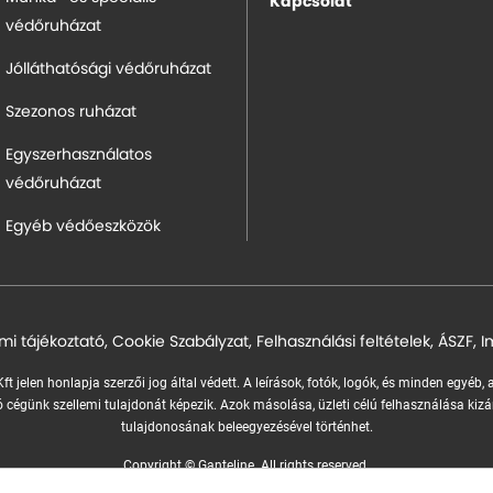
Kapcsolat
védőruházat
Jólláthatósági védőruházat
Szezonos ruházat
Egyszerhasználatos
védőruházat
Egyéb védőeszközök
mi tájékoztató
,
Cookie Szabályzat
,
Felhasználási feltételek
,
ÁSZF
,
I
ft jelen honlapja szerzői jog által védett. A leírások, fotók, logók, és minden egyéb,
 cégünk szellemi tulajdonát képezik.
Azok másolása, üzleti célú felhasználása kizá
tulajdonosának beleegyezésével történhet.
Copyright © Ganteline. All rights reserved.
Website and design by
Voov