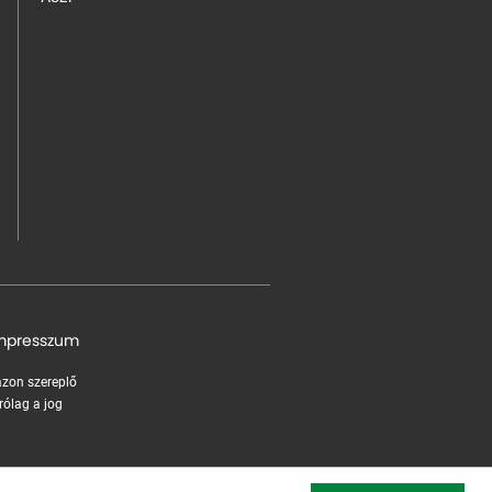
mpresszum
 azon szereplő
rólag a jog