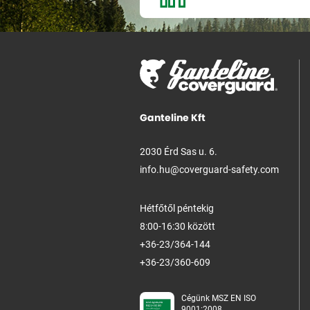
Ganteline Kft
2030 Érd Sas u. 6.
info.hu@coverguard-safety.com
Hétfőtől péntekig
8:00-16:30 között
+36-23/364-144
+36-23/360-609
Cégünk MSZ EN ISO
9001:2008