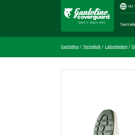
HU
Termé
Ganteline
Termékek
Lábvédelem
D