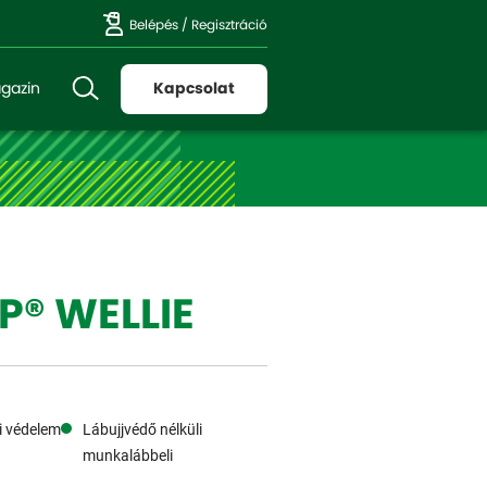
Belépés
/
Regisztráció
gazin
Kapcsolat
P® WELLIE
i védelem
Lábujjvédő nélküli
munkalábbeli