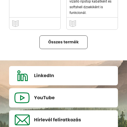
vízálló ripstop kabátként és
softshell dzsekiként is
funkcionál.
Összes termék
LinkedIn
YouTube
Hírlevél
feliratkozás