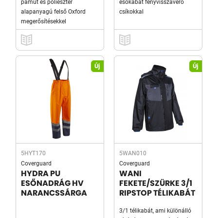
pamut és poliészter
esőkabát fényvisszaverő
alapanyagú felső Oxford
csíkokkal
megerősítésekkel
Új
Új
5HYT170
5WAN010
Coverguard
Coverguard
HYDRA PU
WANI
ESŐNADRÁG HV
FEKETE/SZÜRKE 3/1
NARANCSSÁRGA
RIPSTOP TÉLIKABÁT
3/1 télikabát, ami különálló