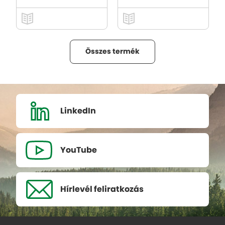
Összes termék
LinkedIn
YouTube
Hírlevél
feliratkozás