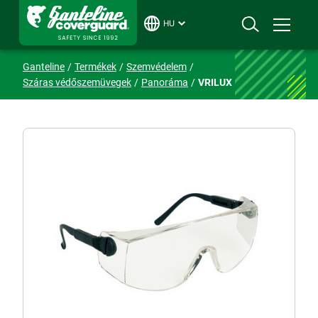
HU
Ganteline
Termékek
Szemvédelem
Száras védőszemüvegek
Panoráma
VRILUX