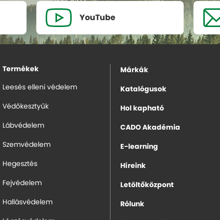
YouTube
Termékek
Márkák
Leesés elleni védelem
Katalógusok
Védőkesztyűk
Hol kapható
Lábvédelem
CADO Akadémia
Szemvédelem
E-learning
Hegesztés
Híreink
Fejvédelem
Letöltőközpont
Hallásvédelem
Rólunk