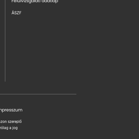
Felülvizsgálati adatlap
ÁSZF
mpresszum
 azon szereplő
rólag a jog