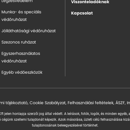
Légzésvédelem
Viszonteladóknak
Munka- és speciális
Kapcsolat
védőruházat
Jólláthatósági védőruházat
Szezonos ruházat
Egyszerhasználatos
védőruházat
Egyéb védőeszközök
mi tájékoztató
,
Cookie Szabályzat
,
Felhasználási feltételek
,
ÁSZF
,
I
ft jelen honlapja szerzői jog által védett. A leírások, fotók, logók, és minden egyéb,
 cégünk szellemi tulajdonát képezik.
Azok másolása, üzleti célú felhasználása kizá
tulajdonosának beleegyezésével történhet.