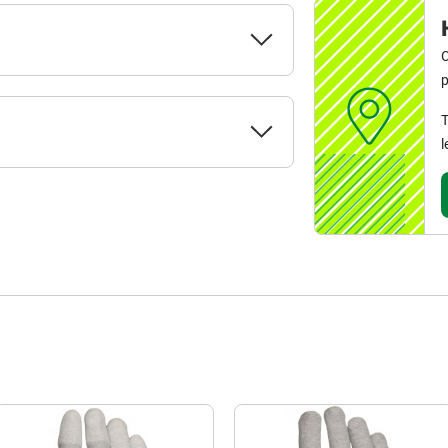
C
p
T
l