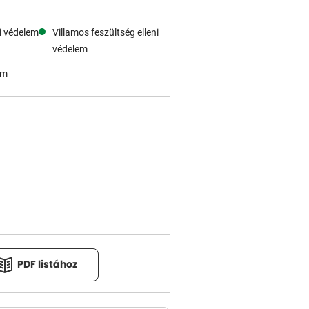
i védelem
Villamos feszültség elleni
védelem
em
PDF listához