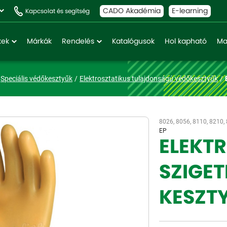
CADO Akadémia
E-learning
Kapcsolat és segítség
kek
Márkák
Rendelés
Katalógusok
Hol kapható
Ma
Speciális védőkesztyűk
Elektrosztatikus tulajdonságú védőkesztyűk
8026, 8056, 8110, 8210,
EP
ELEKT
SZIGET
KESZT