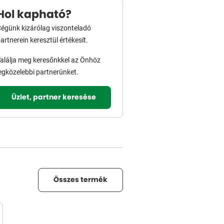
Hol kapható?
égünk kizárólag viszonteladó
artnerein keresztül értékesít.
alálja meg keresőnkkel az Önhöz
egközelebbi partnerünket.
Üzlet, partner keresése
Összes termék