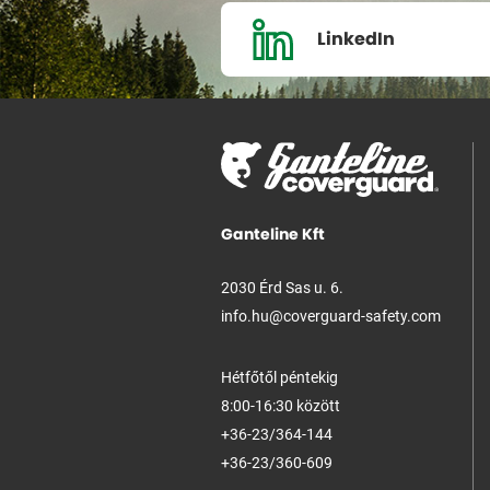
LinkedIn
Ganteline Kft
2030 Érd Sas u. 6.
info.hu@coverguard-safety.com
Hétfőtől péntekig
8:00-16:30 között
+36-23/364-144
+36-23/360-609