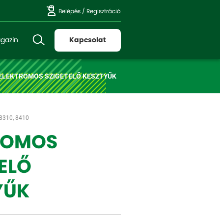
Belépés
/
Regisztráció
gazin
Kapcsolat
ELEKTROMOS SZIGETELŐ KESZTYŰK
 8310, 8410
ROMOS
ELŐ
YŰK