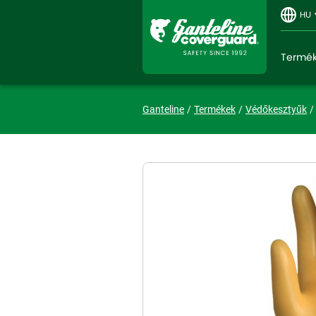
HU
Termé
Ganteline
Termékek
Védőkesztyűk