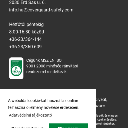
2030 Érd Sas u. 6.
info.hu@coverguard-safety.com
Hétfőtől péntekig
8:00-16:30 között
+36-23/364-144
+36-23/360-609
Cégünk MSZ EN ISO
9001:2008 minőségirányítási
rendszerrel rendelkezik.
Adatvédelmi tájékoztató
,
Cookie Szabályzat
,
A weboldal cookie-kat használ az online
Felhasználási feltételek
,
ÁSZF
,
Impresszum
felhasználói élmény növelése érdekében.
Adatvédelmi tájékoztató
A Ganteline Kft jelen honlapja szerzői jog által védett. A leírások, fotók, logók, és minden
egyéb, azon szereplő információ cégünk szellemi tulajdonát képezik.
Azok másolása,
üzleti célú felhasználása kizárólag a jog tulajdonosának beleegyezésével történhet.