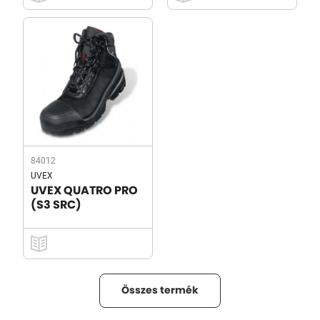
84012
UVEX
UVEX QUATRO PRO
(S3 SRC)
Összes termék