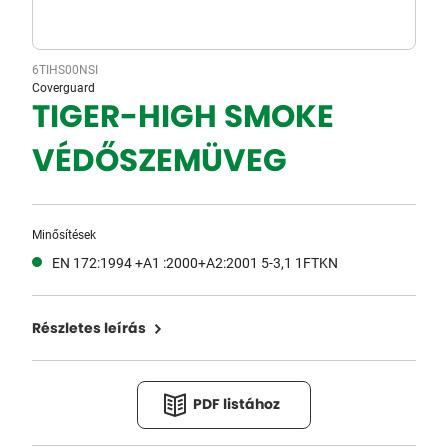
6TIHS00NSI
Coverguard
TIGER-HIGH SMOKE
VÉDŐSZEMÜVEG
Minősítések
EN 172:1994 +A1 :2000+A2:2001 5-3,1 1FTKN
Részletes leírás
PDF listához