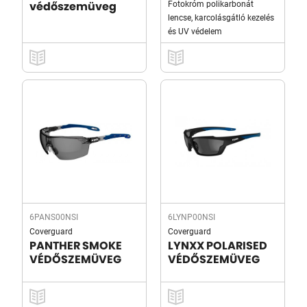
Fotokróm polikarbonát
védőszemüveg
lencse, karcolásgátló kezelés
és UV védelem
6PANS00NSI
6LYNP00NSI
Coverguard
Coverguard
PANTHER SMOKE
LYNXX POLARISED
VÉDŐSZEMÜVEG
VÉDŐSZEMÜVEG