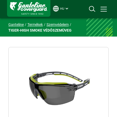
HU
Ganteline
Termékek
Szemvédelem
TIGER-HIGH SMOKE VÉDŐSZEMÜVEG