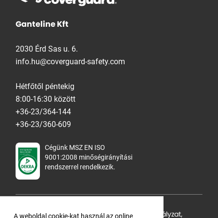
Ganteline Kft
2030 Érd Sas u. 6.
info.hu@coverguard-safety.com
Hétfőtől péntekig
8:00-16:30 között
+36-23/364-144
+36-23/360-609
Cégünk MSZ EN ISO
9001:2008 minőségirányítási
rendszerrel rendelkezik.
Adatvédelmi tájékoztató
,
Cookie Szabályzat
,
A weboldal cookie-kat használ az online