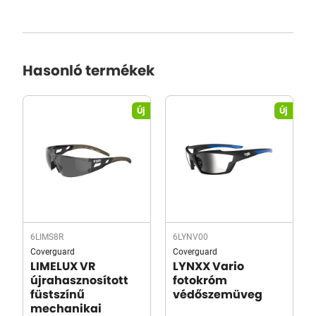
Hasonló termékek
Új
Új
6LIMS8R
6LYNV00
Coverguard
Coverguard
LIMELUX VR
LYNXX Vario
újrahasznosított
fotokróm
füstszínű
védőszemüveg
mechanikai