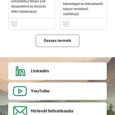
antisztatikus félcipő acél
képességgel és ütéscsillapító
lábujjvédővel és átszúrás
talppal rendelkező
elleni talplemezzel.
védőfélcipő
Összes termék
LinkedIn
YouTube
Hírlevél
feliratkozás