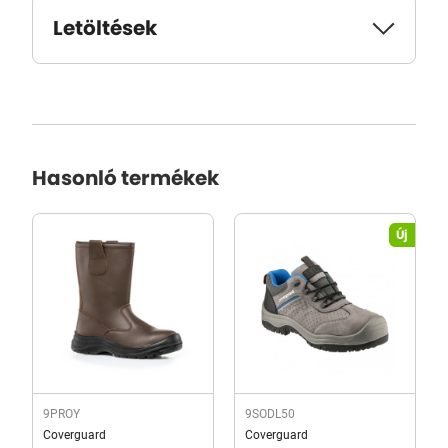
Letöltések
Hasonló termékek
Új
9PROY
9SODL50
Coverguard
Coverguard