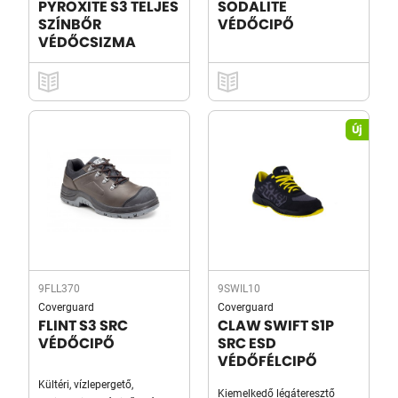
PYROXITE S3 TELJES
SODALITE
SZÍNBŐR
VÉDŐCIPŐ
VÉDŐCSIZMA
Új
9FLL370
9SWIL10
Coverguard
Coverguard
FLINT S3 SRC
CLAW SWIFT S1P
VÉDŐCIPŐ
SRC ESD
VÉDŐFÉLCIPŐ
Kültéri, vízlepergető,
Kiemelkedő légáteresztő