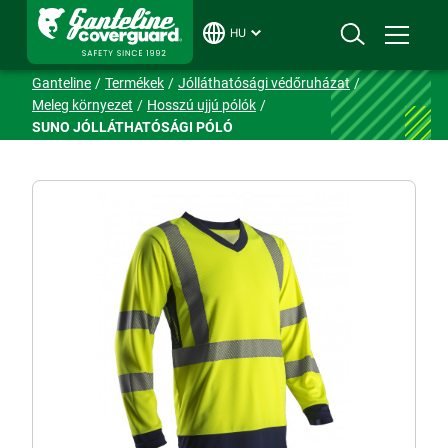
HU
Ganteline
Termékek
Jólláthatósági védőruházat
Meleg környezet
Hosszú ujjú pólók
SUNO JÓLLÁTHATÓSÁGI PÓLÓ