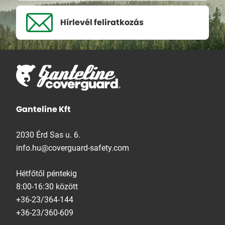
Hírlevél
feliratkozás
Ganteline Kft
2030 Érd Sas u. 6.
info.hu@coverguard-safety.com
Hétfőtől péntekig
8:00-16:30 között
+36-23/364-144
+36-23/360-609