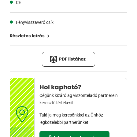
CE
Fényvisszaverő csík
Részletes leírás
PDF listához
Hol kapható?
Cégünk kizárólag viszonteladó partnerein
keresztül értékesít.
Találja meg keresőnkkel az Önhöz
legközelebbi partnerünket.