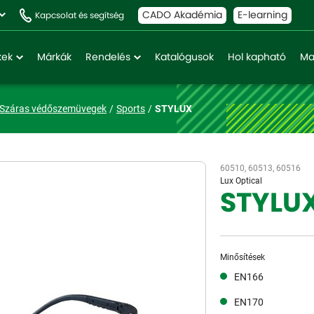
CADO Akadémia
E-learning
Kapcsolat és segítség
kek
Márkák
Rendelés
Katalógusok
Hol kapható
Ma
Száras védőszemüvegek
Sports
STYLUX
60510, 60513, 60516
Lux Optical
STYLU
Minősítések
EN166
EN170