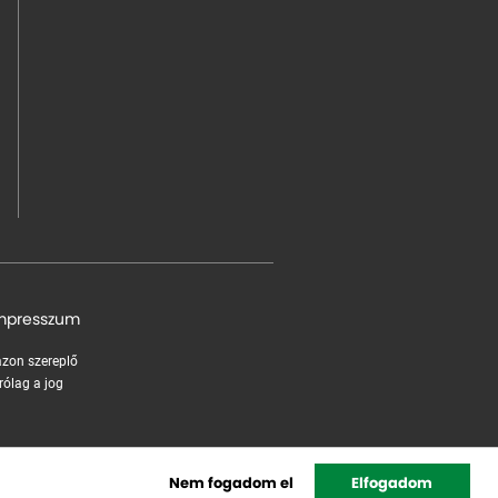
mpresszum
 azon szereplő
rólag a jog
Nem fogadom el
Elfogadom