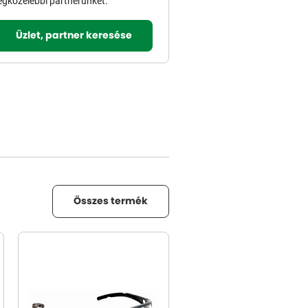
egközelebbi partnerünket.
Üzlet, partner keresése
Összes termék