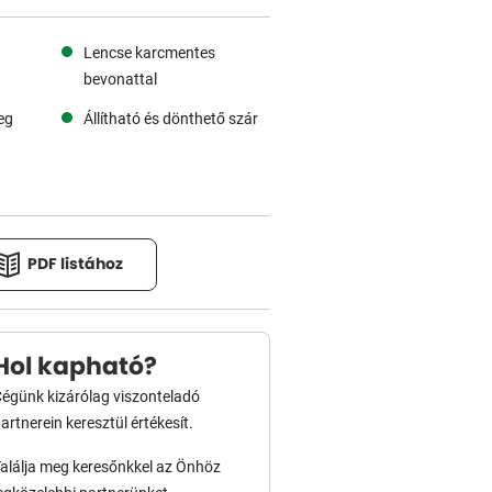
Lencse karcmentes
bevonattal
eg
Állítható és dönthető szár
PDF listához
Hol kapható?
égünk kizárólag viszonteladó
artnerein keresztül értékesít.
alálja meg keresőnkkel az Önhöz