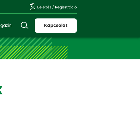
Belépés
/
Regisztráció
gazin
Kapcsolat
X