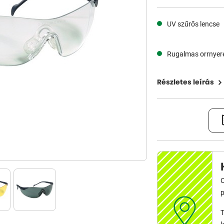
UV szűrős lencse
Rugalmas orrnyer
Részletes leírás
C
p
T