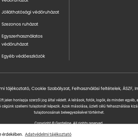
védőruházat
Jólláthatósági védőruházat
Szezonos ruházat
Egyszerhasználatos
védőruházat
Egyéb védőeszközök
mi tájékoztató
,
Cookie Szabályzat
,
Felhasználási feltételek
,
ÁSZF
,
I
ft jelen honlapja szerzői jog által védett. A leírások, fotók, logók, és minden egyéb,
 cégünk szellemi tulajdonát képezik.
Azok másolása, üzleti célú felhasználása kizá
tulajdonosának beleegyezésével történhet.
Copyright © Ganteline. All rights reserved.
Website and design by
Voov
se érdekében.
Adatvédelmi tájékoztató