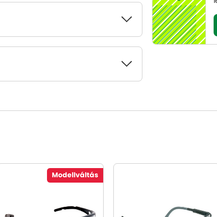
l
Modellváltás