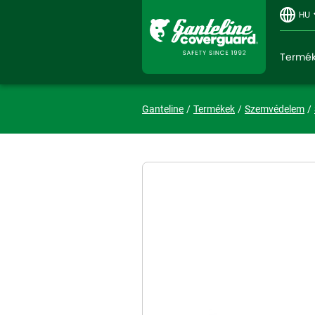
HU
Termé
Ganteline
Termékek
Szemvédelem