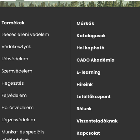
Termékek
Márkák
Leesés elleni védelem
Katalógusok
Védőkesztyűk
Hol kapható
Lábvédelem
CADO Akadémia
Szemvédelem
E-learning
Hegesztés
Híreink
Fejvédelem
Letöltőközpont
Hallásvédelem
Rólunk
Légzésvédelem
Viszonteladóknak
Munka- és speciális
Kapcsolat